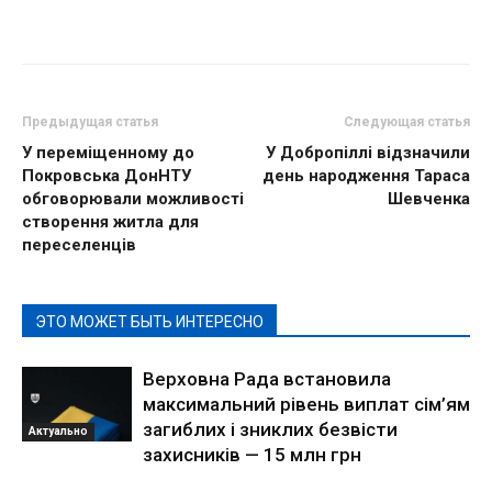
Предыдущая статья
Следующая статья
У переміщенному до
У Добропіллі відзначили
Покровська ДонНТУ
день народження Тараса
обговорювали можливості
Шевченка
створення житла для
переселенців
ЭТО МОЖЕТ БЫТЬ ИНТЕРЕСНО
Верховна Рада встановила
максимальний рівень виплат сім’ям
загиблих і зниклих безвісти
Актуально
захисників — 15 млн грн