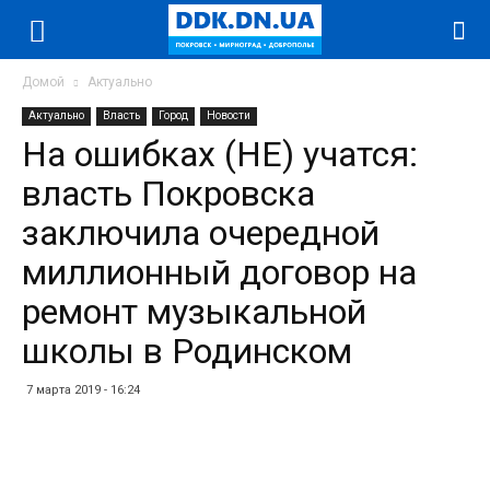
Домой
Актуально
Актуально
Власть
Город
Новости
На ошибках (НЕ) учатся:
власть Покровска
заключила очередной
миллионный договор на
ремонт музыкальной
школы в Родинском
7 марта 2019 - 16:24
Facebook
Twitter
Telegram
WhatsApp
Vibe