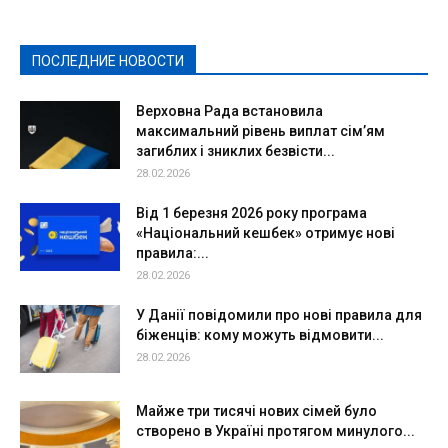
Культура
Новости
Образование
Политическая реклама
Реклама
Слово - народу
Спорт
Твори добро
Фоторепортажи
ПОСЛЕДНИЕ НОВОСТИ
Подробнее
Верховна Рада встановила
максимальний рівень виплат сім’ям
загиблих і зниклих безвісти...
28.02.2026
Від 1 березня 2026 року програма
«Національний кешбек» отримує нові
правила:...
28.02.2026
У Данії повідомили про нові правила для
біженців: кому можуть відмовити...
28.02.2026
Майже три тисячі нових сімей було
створено в Україні протягом минулого...