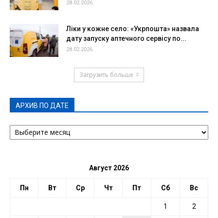
28.02.2026
Ліки у кожне село: «Укрпошта» назвала
дату запуску аптечного сервісу по...
28.02.2026
Загрузить больше
АРХИВ ПО ДАТЕ
АРХИВ
ПО
ДАТЕ
Август 2026
Пн
Вт
Ср
Чт
Пт
Сб
Вс
1
2