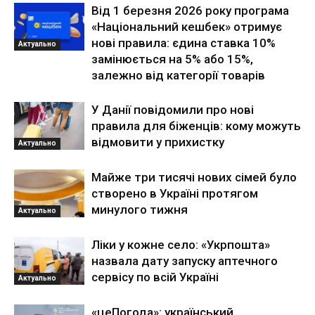
Від 1 березня 2026 року програма
«Національний кешбек» отримує
нові правила: єдина ставка 10%
Актуально
замінюється на 5% або 15%,
залежно від категорії товарів
У Данії повідомили про нові
правила для біженців: кому можуть
відмовити у прихистку
Актуально
Майже три тисячі нових сімей було
створено в Україні протягом
минулого тижня
Актуально
Ліки у кожне село: «Укрпошта»
назвала дату запуску аптечного
сервісу по всій Україні
Актуально
«цеПогода»: український