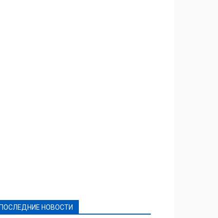
Featured
Актуально
Ваши права
Видеосюжеты
Власть
Выборы - 2021
Выборы-2020
Город
Досуг
Е-декларації
Здоровье
Конкурсы
Криминал и Происшествия
Культура
Новости
Образование
Политическая реклама
Реклама
Слово - народу
Спорт
Твори добро
Фоторепортажи
ПОСЛЕДНИЕ НОВОСТИ
Подробнее