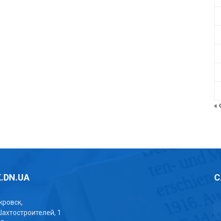
«
.DN.UA
С
окровск,
Шахтостроителей, 1