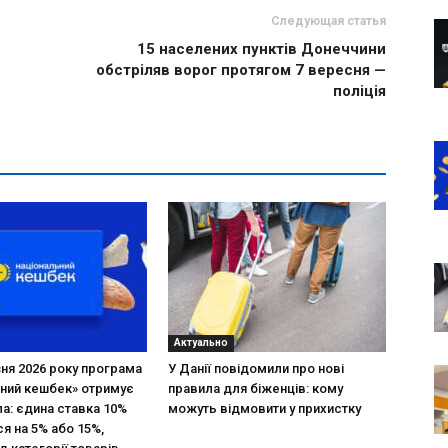
Следующая статья
15 населених пунктів Донеччини
обстріляв ворог протягом 7 вересня —
поліція
Актуально
зня 2026 року програма
У Данії повідомили про нові
ний кешбек» отримує
правила для біженців: кому
ла: єдина ставка 10%
можуть відмовити у прихистку
я на 5% або 15%,