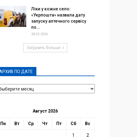
Ліки у кожне село:
«Укрпошта» назвала дату
запуску аптечного сервісу
по...
28.02.2026
Загрузить больше
АРХИВ ПО ДАТЕ
РХИВ
О
АТЕ
Август 2026
Пн
Вт
Ср
Чт
Пт
Сб
Вс
1
2