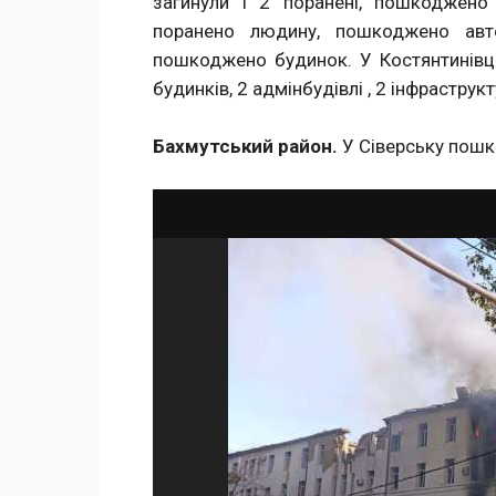
загинули і 2 поранені, пошкоджено 
поранено людину, пошкоджено авт
пошкоджено будинок. У Костянтинівц
будинків, 2 адмінбудівлі , 2 інфраструкту
Бахмутський район.
У Сіверську пошк