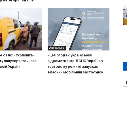
д категорії товарів
Актуально
не село: «Укрпошта»
«цеПогода»: український
ту запуску аптечного
гідрометцентр ДСНС України у
всій Україні
тестовому режимі запускає
власний мобільний застосунок
А
П
Д