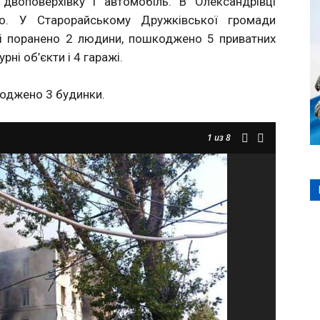
двоповерхівку і автомобіль. В Олександрівці
о. У Старорайському Дружківської громади
і поранено 2 людини, пошкоджено 5 приватних
рні об’єкти і 4 гаражі.
оджено 3 будинки.
1
из 8