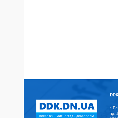
DDK
г. П
пр. 