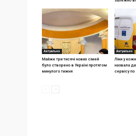
залежно ві
Актуально
Актуально
Майже три тисячі нових сімей
Ліки у кож
було створено в Україні протягом
назвала да
минулого тижня
сервісу по 