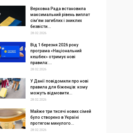
Верховна Рада встановила
максимальний рівень виплат
сім’ям загиблих і зниклих
безвісти...
28.02.2026
Від 1 березня 2026 року
програма «Національний
кешбек» отримує нові
правила:...
28.02.2026
У Данії повідомили про нові
правила для біженців: кому
можуть відмовити...
28.02.2026
Майже три тисячі нових сімей
було створено в Україні
протягом минулого...
28.02.2026