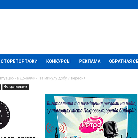
ФОТОРЕПОРТАЖИ
КОНКУРСЫ
РЕКЛАМА
ОБРАТНАЯ С
итуацію на Донеччині за минулу добу 7 вересня
Фоторепортажи
мація про ситуацію на
улу добу 7 вересня