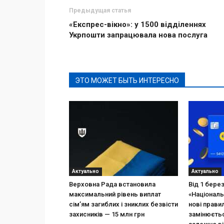
Предыдущая статья
«Експрес-вікно»: у 1500 відділеннях
Укрпошти запрацювала нова послуга
ЭТО МОЖЕТ БЫТЬ ИНТЕРЕСНО
Актуально
Актуально
Верховна Рада встановила
Від 1 бере
максимальний рівень виплат
«Національ
сім’ям загиблих і зниклих безвісти
нові прави
захисників — 15 млн грн
замінюєтьс