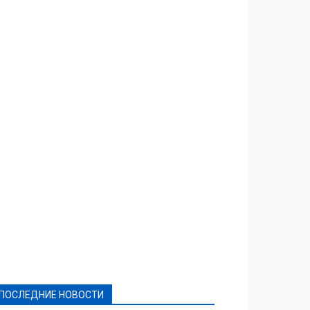
Featured
Актуально
Ваши права
Видеосюжеты
Власть
Выборы - 2021
Выборы-2020
Город
Досуг
Е-декларації
Здоровье
Конкурсы
Криминал и Происшествия
Культура
Новости
Образование
Политическая реклама
Реклама
Слово - народу
Спорт
Твори добро
Фоторепортажи
ПОСЛЕДНИЕ НОВОСТИ
Подробнее