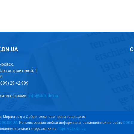
.DN.UA
С
окровск,
Шахтостроителей, 1
00
(099) 29 42 999
итесь с нами:
info@ddk.dn.ua
е, Мирноград и Доброполье, все права защищены.
DDK.DN.UA
. Использования любой информации, размещённой на сайте
DDK.D
змещения прямой гиперссылки на
https://ddk.dn.ua
.