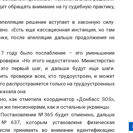
удет обращать внимание на ту судебную практику,
апелляции решение вступает в законную силу:
но. «Есть еще кассационная инстанция, но там
нке, после апелляции дальше продолжения не
017 году было послабление – это уменьшение
роверки. «Но этого недостаточно. Министерство
о это первый шаг, и дальше будут еще шаги.
ить проверки всех, кто трудоустроен, и может
то распространяется только на трудоустроенных
казала она.
но, как отметила координатор «Донбасс SOS»,
и же пенсионерами, как и остальные украинцы.
и Постановление №365 будет отменено, дальше
е №637, которым установлена физическая
если принимать во внимание идентификацию