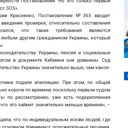
мерности Постановления. Но это только первый
сс SOS».
рии Красненко, Постановление №365 вводит
введении проверки, относительно составления
асился, что такие требования являются
 любым другим гражданином Украины, который
ы.
аконодательству Украины, пенсия и социальные
 этом в документе Кабмина они уравнены. Суд
ательство Украины значительно выше, чем какое-
итники подали апелляцию. При этом, по общей
ьно короче по времени, поскольку первым судом
ы по рассмотрению, уже есть подкрепленная
что это займет значительно меньше времени», –
щила, что по индивидуальным искам людей, где
 в основном принимают положительные решения.