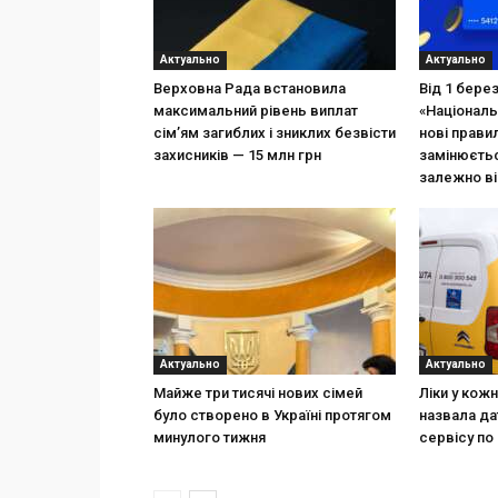
Актуально
Актуально
Верховна Рада встановила
Від 1 бере
максимальний рівень виплат
«Національ
сім’ям загиблих і зниклих безвісти
нові прави
захисників — 15 млн грн
замінюєтьс
залежно ві
Актуально
Актуально
Майже три тисячі нових сімей
Ліки у кож
було створено в Україні протягом
назвала да
минулого тижня
сервісу по 