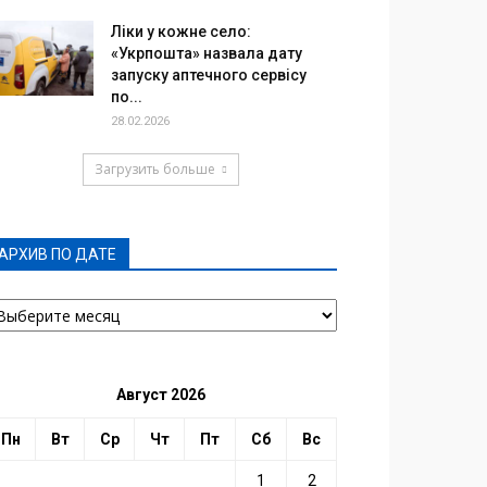
Ліки у кожне село:
«Укрпошта» назвала дату
запуску аптечного сервісу
по...
28.02.2026
Загрузить больше
АРХИВ ПО ДАТЕ
РХИВ
О
АТЕ
Август 2026
Пн
Вт
Ср
Чт
Пт
Сб
Вс
1
2