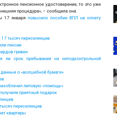
тронное пенсионное удостоверение, то это уже
нешняя процедура», – сообщила она.
ны 17 января
повысило пособие ВПЛ на оплату
 17 тысяч переселенцев
или пенсии
иардов гривен
ся ли срок пребывания на неподконтрольной
е данные о «волшебной бумаге»
ев
разоблачил липовую «помощь»
получили приятный подарок
ленцев
0 тысяч переселенцев
чат квартиры