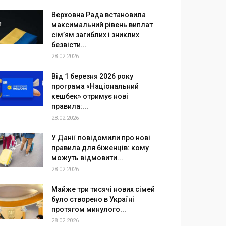
Верховна Рада встановила
максимальний рівень виплат
сім’ям загиблих і зниклих
безвісти...
28.02.2026
Від 1 березня 2026 року
програма «Національний
кешбек» отримує нові
правила:...
28.02.2026
У Данії повідомили про нові
правила для біженців: кому
можуть відмовити...
28.02.2026
Майже три тисячі нових сімей
було створено в Україні
протягом минулого...
28.02.2026