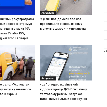
Актуально
зня 2026 року програма
У Данії повідомили про нові
ний кешбек» отримує
правила для біженців: кому
ла: єдина ставка 10%
можуть відмовити у прихистку
я на 5% або 15%,
д категорії товарів
«
Актуально
не село: «Укрпошта»
«цеПогода»: український
ту запуску аптечного
гідрометцентр ДСНС України у
всій Україні
тестовому режимі запускає
власний мобільний застосунок