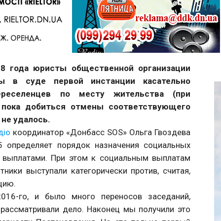
Telegram
18 года юристы общественной организации
ы в суде первой инстанции касательно
ереселенцев по месту жительства (при
, пока добиться отмены соответствующего
не удалось.
діо
координатор «Донбасс SOS» Ольга Гвоздева
5 определяет порядок назначения социальных
и выплатами. При этом к социальным выплатам
ники выступали категорически против, считая,
цию.
16-го, и было много переносов заседаний,
 рассматривали дело. Наконец мы получили это