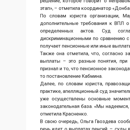
решение, которое говорит о неправо
этап», – отметила координатор «Донба
По словам юриста организации, Ма
дополнительные требования к ВПЛ о 
определенных актов. Суд согл
дискриминационными по сравнению с
получает пенсионные или иные выплат
Также она отметила, что, согласно з
выплаты – это разные понятия, при
признал и то, что пенсионное законод
то постановление Кабмина.
Далее, по словам юриста, правозащ
практике, апелляционный суд значител
уже осуществлены основные момент
законодательная база. «Мы надеемся, 
отметила Красненко.
В свою очередь, Ольга Гвоздева сооб
речь идет о выплатах пенсий, – суды