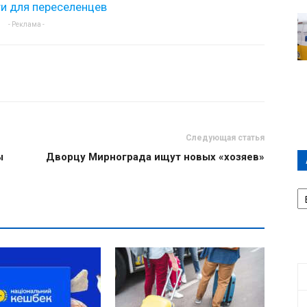
и для переселенцев
- Реклама -
Следующая статья
ы
Дворцу Мирнограда ищут новых «хозяев»
А
П
Д