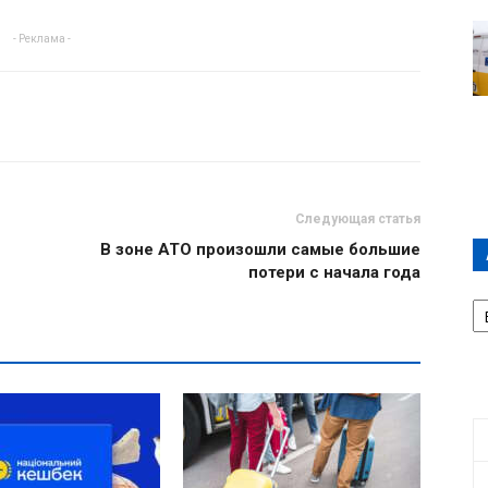
- Реклама -
Следующая статья
В зоне АТО произошли самые большие
потери с начала года
А
П
Д