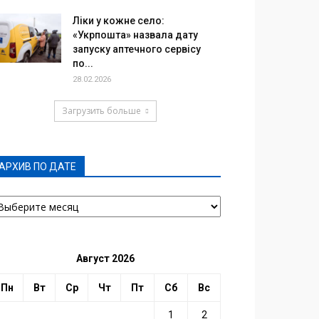
Ліки у кожне село:
«Укрпошта» назвала дату
запуску аптечного сервісу
по...
28.02.2026
Загрузить больше
АРХИВ ПО ДАТЕ
РХИВ
О
АТЕ
Август 2026
Пн
Вт
Ср
Чт
Пт
Сб
Вс
1
2