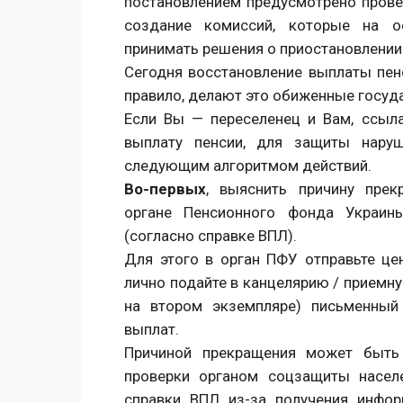
постановлением предусмотрено прове
создание комиссий, которые на ос
принимать решения о приостановлении 
Сегодня восстановление выплаты пен
правило, делают это обиженные госу
Если Вы — переселенец и Вам, ссыл
выплату пенсии, для защиты наруш
следующим алгоритмом действий.
Во-первых
, выяснить причину пре
органе Пенсионного фонда Украины
(согласно справке ВПЛ).
Для этого в орган ПФУ отправьте ц
лично подайте в канцелярию / приемну
на втором экземпляре) письменный
выплат.
Причиной прекращения может быть
проверки органом соцзащиты насел
справки ВПЛ из-за получения инфо