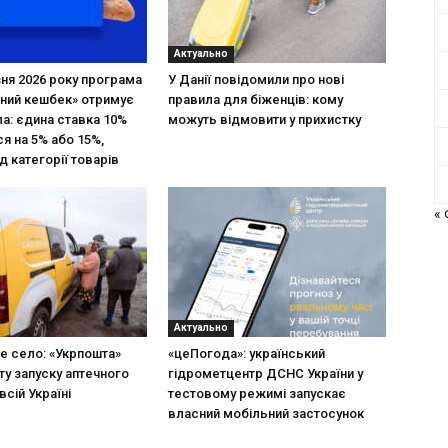
Актуально
зня 2026 року програма
У Данії повідомили про нові
ний кешбек» отримує
правила для біженців: кому
ла: єдина ставка 10%
можуть відмовити у прихистку
я на 5% або 15%,
д категорії товарів
«
Актуально
не село: «Укрпошта»
«цеПогода»: український
ту запуску аптечного
гідрометцентр ДСНС України у
всій Україні
тестовому режимі запускає
власний мобільний застосунок