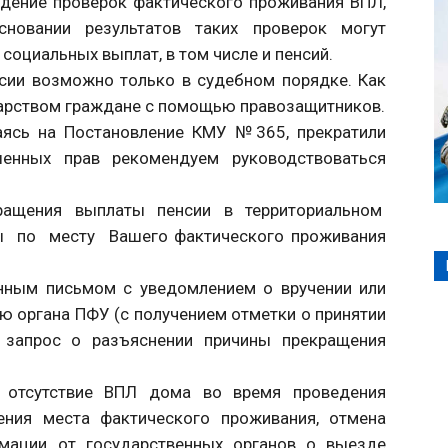
дение проверок фактического проживания ВПЛ,
новании результатов таких проверок могут
социальных выплат, в том числе и пенсий.
сии возможно только в судебном порядке. Как
дарством граждане с помощью правозащитников.
аясь на Постановление КМУ №365, прекратили
енных прав рекомендуем руководствоваться
кращения выплаты пенсии в территориальном
 по месту Вашего фактического проживания
енным письмом с уведомлением о вручении или
ю органа ПФУ (с получением отметки о принятии
 запрос о разъяснении причины прекращения
 отсутствие ВПЛ дома во время проведения
ения места фактического проживания, отмена
рмации от государственных органов о выезде