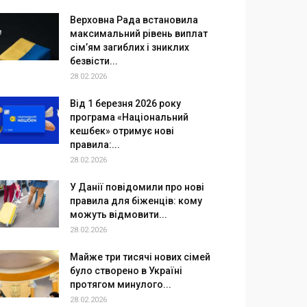
Верховна Рада встановила
максимальний рівень виплат
сім’ям загиблих і зниклих
безвісти...
28.02.2026
Від 1 березня 2026 року
програма «Національний
кешбек» отримує нові
правила:...
28.02.2026
У Данії повідомили про нові
правила для біженців: кому
можуть відмовити...
28.02.2026
Майже три тисячі нових сімей
було створено в Україні
протягом минулого...
28.02.2026