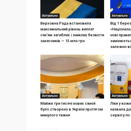
Актуально
Актуально
Верховна Рада встановила
Від 1 бере
максимальний рівень виплат
«Національ
сім’ям загиблих і зниклих безвісти
нові прави
захисників — 15 млн грн
замінюєтьс
залежно ві
Актуально
Актуально
Майже три тисячі нових сімей
Ліки у кож
було створено в Україні протягом
назвала да
минулого тижня
сервісу по 