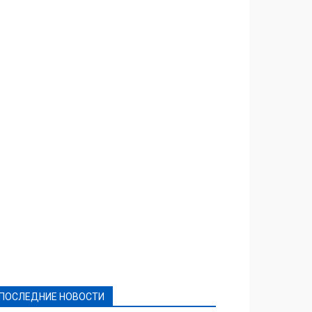
Featured
Актуально
Ваши права
Видеосюжеты
Власть
Выборы - 2021
Выборы-2020
Город
Досуг
Е-декларації
Здоровье
Конкурсы
Криминал и Происшествия
Культура
Новости
Образование
Политическая реклама
Реклама
Слово - народу
Спорт
Твори добро
Фоторепортажи
ПОСЛЕДНИЕ НОВОСТИ
Подробнее