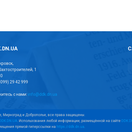
.DN.UA
С
окровск,
Шахтостроителей, 1
00
(099) 29 42 999
итесь с нами:
info@ddk.dn.ua
е, Мирноград и Доброполье, все права защищены.
DDK.DN.UA
. Использования любой информации, размещённой на сайте
DDK.D
змещения прямой гиперссылки на
https://ddk.dn.ua
.