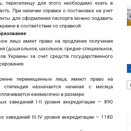
ть, переселенцу для этого необходимо ехать в
ть. При наличии справки о постановке на учет
енты для оформления паспорта можно подавать
краине в соответствии со справкой.
бразование
ное лицо имеет право на продление получения
ня (дошкольное, школьное, средне-специальное,
нов Украины за счет средств государственного
сирования.
тренне перемещенные лица, имеют право на
А
П
я стипендия назначается начиная с месяца
Д
ыплачивается ежемесячно в размере:
ых заведений I-II уровня аккредитации — 890
х заведений III-IV уровня аккредитации — 1180