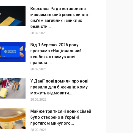
Верховна Рада встановила
максимальний рівень виплат
сім’ям загиблих і зниклих
безвісти...
28.02.2026
Від 1 березня 2026 року
програма «Національний
кешбек» отримує нові
правила:...
28.02.2026
У Данії повідомили про нові
правила для біженців: кому
можуть відмовити...
28.02.2026
Майже три тисячі нових сімей
було створено в Україні
протягом минулого...
28.02.2026