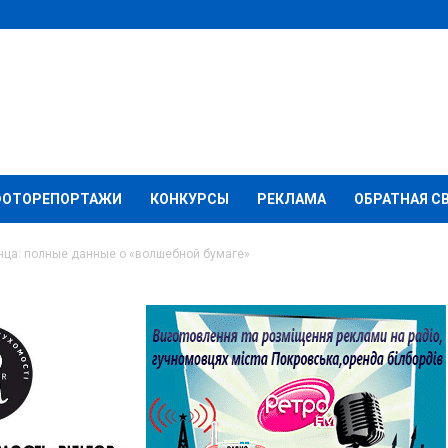
ФОТОРЕПОРТАЖИ
КОНКУРСЫ
РЕКЛАМА
ОБРАТНАЯ С
нца: полные данные о «волшебной бумаге»
 переселенца: полные
бной бумаге»