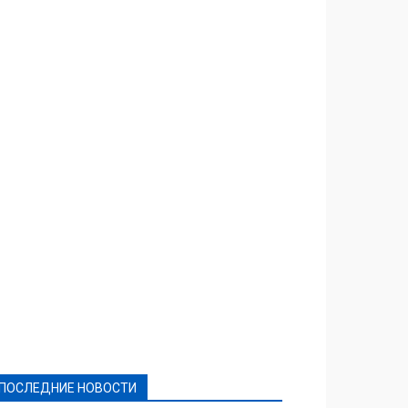
Featured
Актуально
Ваши права
Видеосюжеты
Власть
Выборы - 2021
Выборы-2020
Город
Досуг
Е-декларації
Здоровье
Конкурсы
Криминал и Происшествия
Культура
Новости
Образование
Политическая реклама
Реклама
Слово - народу
Спорт
Твори добро
Фоторепортажи
ПОСЛЕДНИЕ НОВОСТИ
Подробнее