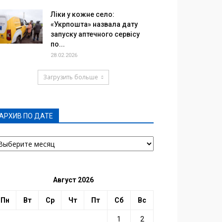
Ліки у кожне село:
«Укрпошта» назвала дату
запуску аптечного сервісу
по...
28.02.2026
Загрузить больше
АРХИВ ПО ДАТЕ
РХИВ
О
АТЕ
Август 2026
Пн
Вт
Ср
Чт
Пт
Сб
Вс
1
2