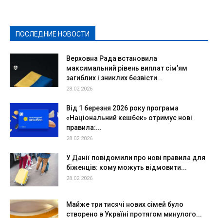
Культура
Новости
Образование
Политическая реклама
Реклама
Слово - народу
Спорт
Твори добро
Фоторепортажи
ПОСЛЕДНИЕ НОВОСТИ
Подробнее
Верховна Рада встановила
максимальний рівень виплат сім’ям
загиблих і зниклих безвісти...
28.02.2026
Від 1 березня 2026 року програма
«Національний кешбек» отримує нові
правила:...
28.02.2026
У Данії повідомили про нові правила для
біженців: кому можуть відмовити...
28.02.2026
Майже три тисячі нових сімей було
створено в Україні протягом минулого...