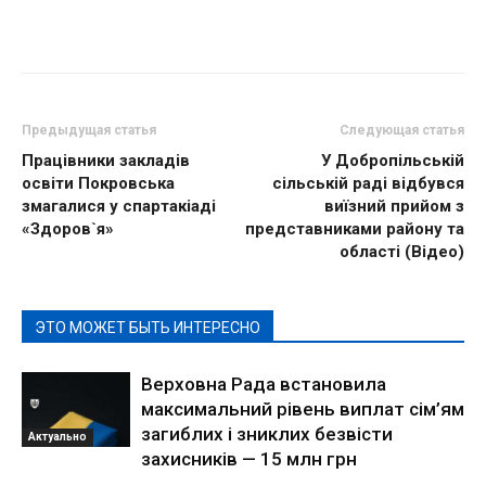
Предыдущая статья
Следующая статья
Працівники закладів
У Добропільській
освіти Покровська
сільській раді відбувся
змагалися у спартакіаді
виїзний прийом з
«Здоров`я»
представниками району та
області (Відео)
ЭТО МОЖЕТ БЫТЬ ИНТЕРЕСНО
Верховна Рада встановила
максимальний рівень виплат сім’ям
загиблих і зниклих безвісти
Актуально
захисників — 15 млн грн