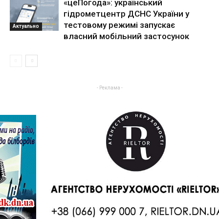
«цеПогода»: український
гідрометцентр ДСНС України у
тестовому режимі запускає
Актуально
власний мобільний застосунок
- Реклама -