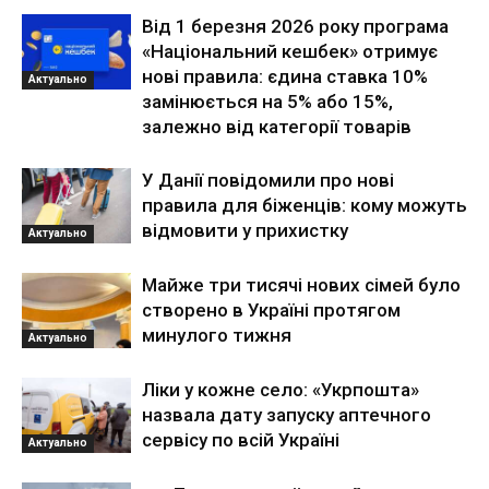
Від 1 березня 2026 року програма
«Національний кешбек» отримує
нові правила: єдина ставка 10%
Актуально
замінюється на 5% або 15%,
залежно від категорії товарів
У Данії повідомили про нові
правила для біженців: кому можуть
відмовити у прихистку
Актуально
Майже три тисячі нових сімей було
створено в Україні протягом
минулого тижня
Актуально
Ліки у кожне село: «Укрпошта»
назвала дату запуску аптечного
сервісу по всій Україні
Актуально