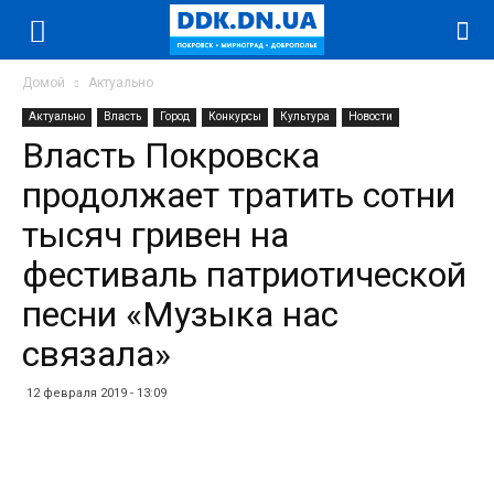
Домой
Актуально
Актуально
Власть
Город
Конкурсы
Культура
Новости
Власть Покровска
продолжает тратить сотни
тысяч гривен на
фестиваль патриотической
песни «Музыка нас
связала»
12 февраля 2019 - 13:09
Facebook
Twitter
Telegram
WhatsApp
Vibe