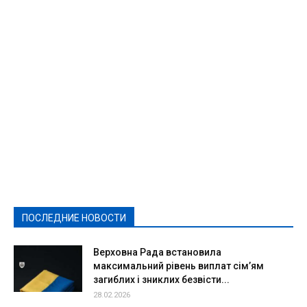
Featured
Актуально
Ваши права
Видеосюжеты
Власть
Выборы - 2021
Выборы-2020
Город
Досуг
Е-декларації
Здоровье
Конкурсы
Криминал и Происшествия
Культура
Новости
Образование
Политическая реклама
Реклама
Слово - народу
Спорт
Твори добро
Фоторепортажи
ПОСЛЕДНИЕ НОВОСТИ
Подробнее
Верховна Рада встановила
максимальний рівень виплат сім’ям
загиблих і зниклих безвісти...
28.02.2026