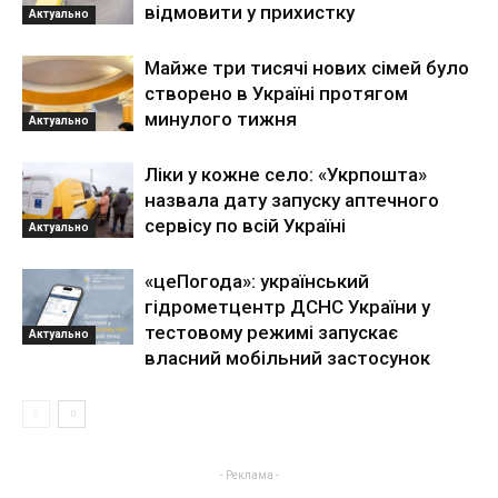
відмовити у прихистку
Актуально
Майже три тисячі нових сімей було
створено в Україні протягом
минулого тижня
Актуально
Ліки у кожне село: «Укрпошта»
назвала дату запуску аптечного
сервісу по всій Україні
Актуально
«цеПогода»: український
гідрометцентр ДСНС України у
тестовому режимі запускає
Актуально
власний мобільний застосунок
- Реклама -