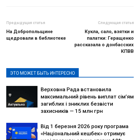
Предыдущая статья
Следующая статья
На Добропольщине
Кукла, сало, взятки и
щедровали в библиотеке
палатки: Геращенко
рассказала о донбасских
КПВВ
ЭТО МОЖЕТ БЫТЬ ИНТЕРЕСНО
Верховна Рада встановила
максимальний рівень виплат сім’ям
загиблих і зниклих безвісти
Актуально
захисників — 15 млн грн
Від 1 березня 2026 року програма
«Національний кешбек» отримує