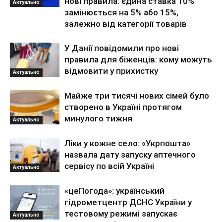
нові правила: єдина ставка 10%
Актуально
замінюється на 5% або 15%,
залежно від категорії товарів
У Данії повідомили про нові
правила для біженців: кому можуть
відмовити у прихистку
Актуально
Майже три тисячі нових сімей було
створено в Україні протягом
минулого тижня
Актуально
Ліки у кожне село: «Укрпошта»
назвала дату запуску аптечного
сервісу по всій Україні
Актуально
«цеПогода»: український
гідрометцентр ДСНС України у
тестовому режимі запускає
Актуально