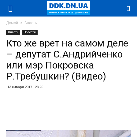
Домой
Власть
Власть
Новости
Кто же врет на самом деле
– депутат С.Андрийченко
или мэр Покровска
Р.Требушкин? (Видео)
13 января 2017 - 23:20
Facebook
Twitter
Telegram
WhatsApp
Vibe