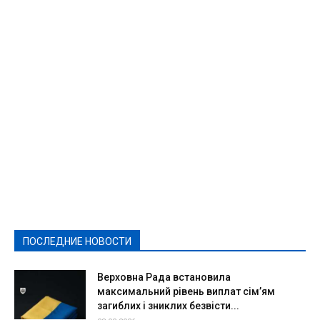
Featured
Актуально
Ваши права
Видеосюжеты
Власть
Выборы - 2021
Выборы-2020
Город
Досуг
Е-декларації
Здоровье
Конкурсы
Криминал и Происшествия
Культура
Новости
Образование
Политическая реклама
Реклама
Слово - народу
Спорт
Твори добро
Фоторепортажи
ПОСЛЕДНИЕ НОВОСТИ
Подробнее
Верховна Рада встановила
максимальний рівень виплат сім’ям
загиблих і зниклих безвісти...