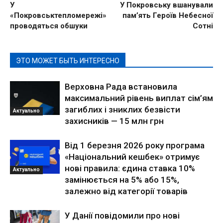
У
У Покровську вшанували
«Покровськтепломережі»
пам’ять Героїв Небесної
проводяться обшуки
Сотні
ЭТО МОЖЕТ БЫТЬ ИНТЕРЕСНО
Верховна Рада встановила
максимальний рівень виплат сім’ям
загиблих і зниклих безвісти
Актуально
захисників — 15 млн грн
Від 1 березня 2026 року програма
«Національний кешбек» отримує
нові правила: єдина ставка 10%
Актуально
замінюється на 5% або 15%,
залежно від категорії товарів
У Данії повідомили про нові