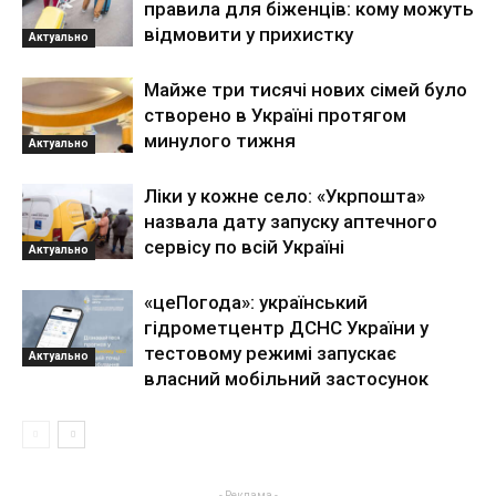
правила для біженців: кому можуть
відмовити у прихистку
Актуально
Майже три тисячі нових сімей було
створено в Україні протягом
минулого тижня
Актуально
Ліки у кожне село: «Укрпошта»
назвала дату запуску аптечного
сервісу по всій Україні
Актуально
«цеПогода»: український
гідрометцентр ДСНС України у
тестовому режимі запускає
Актуально
власний мобільний застосунок
- Реклама -