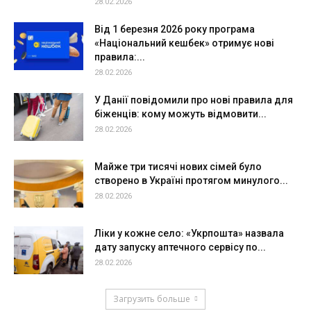
28.02.2026
Від 1 березня 2026 року програма
«Національний кешбек» отримує нові
правила:...
28.02.2026
У Данії повідомили про нові правила для
біженців: кому можуть відмовити...
28.02.2026
Майже три тисячі нових сімей було
створено в Україні протягом минулого...
28.02.2026
Ліки у кожне село: «Укрпошта» назвала
дату запуску аптечного сервісу по...
28.02.2026
Загрузить больше