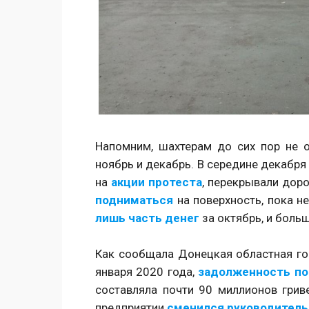
Напомним, шахтерам до сих пор не о
ноябрь и декабрь. В середине декабря
на
акции протеста
, перекрывали дор
подниматься
на поверхность, пока н
лишь часть денег
за октябрь, и больш
Как сообщала Донецкая областная го
января 2020 года,
задолженность по
составляла почти 90 миллионов гриве
предприятии
сменился руководитель