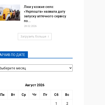
Ліки у кожне село:
«Укрпошта» назвала дату
запуску аптечного сервісу
по...
28.02.2026
Загрузить больше
АРХИВ ПО ДАТЕ
РХИВ
О
АТЕ
Август 2026
Пн
Вт
Ср
Чт
Пт
Сб
Вс
1
2