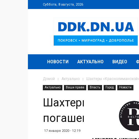
Суббота, 8 августа, 2026
DDK.DN.UA
НОВОСТИ
АКТУАЛЬНО
ВИДЕО
Домой
Актуально
Шахтеры «Краснолиманской»
Актуально
Ваши права
Власть
Город
Новости
Шахтеры «Красно
погашения задол
17 января 2020 - 12:19