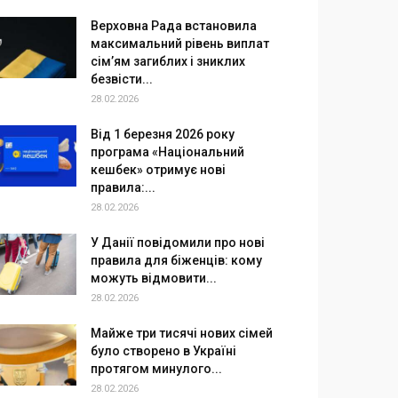
Верховна Рада встановила
максимальний рівень виплат
сім’ям загиблих і зниклих
безвісти...
28.02.2026
Від 1 березня 2026 року
програма «Національний
кешбек» отримує нові
правила:...
28.02.2026
У Данії повідомили про нові
правила для біженців: кому
можуть відмовити...
28.02.2026
Майже три тисячі нових сімей
було створено в Україні
протягом минулого...
28.02.2026