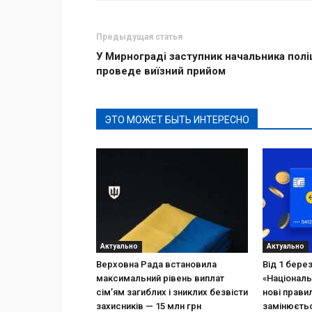
Предыдущая статья
У Мирнограді заступник начальника поліц
проведе виїзний прийом
ЭТО МОЖЕТ БЫТЬ ИНТЕРЕСНО
Актуально
Актуально
Верховна Рада встановила
Від 1 бере
максимальний рівень виплат
«Національ
сім’ям загиблих і зниклих безвісти
нові прави
захисників — 15 млн грн
замінюєтьс