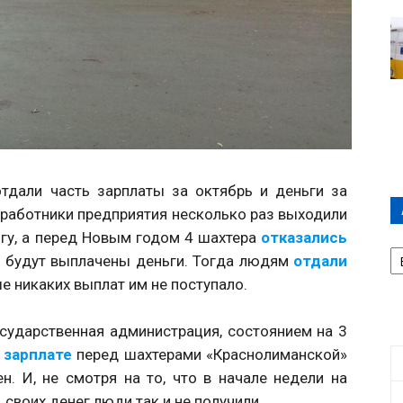
тдали часть зарплаты за октябрь и деньги за
 работники предприятия несколько раз выходили
огу, а перед Новым годом 4 шахтера
отказались
А
е будут выплачены деньги. Тогда людям
отдали
П
Д
е никаких выплат им не поступало.
сударственная администрация, состоянием на 3
 зарплате
перед шахтерами «Краснолиманской»
н. И, не смотря на то, что в начале недели на
, своих денег люди так и не получили.