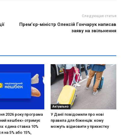
Следующая статья
ії
Прем’єр-міністр Олексій Гончарук написав
заяву на звільнення
Актуально
зня 2026 року програма
У Данії повідомили про нові
ний кешбек» отримує
правила для біженців: кому
ла: єдина ставка 10%
можуть відмовити у прихистку
я на 5% або 15%,