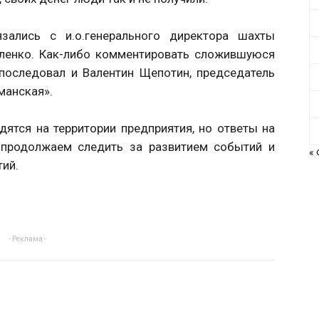
зались с и.о.генерального директора шахты
ленко. Как-либо комментировать сложившуюся
 последовал и Валентин Щепотин, председатель
манская».
ятся на территории предприятия, но ответы на
 продолжаем следить за развитием событий и
«
тий.
- Реклама -