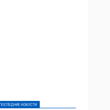
Featured
Актуально
Ваши права
Видеосюжеты
Власть
Выборы - 2021
Выборы-2020
Город
Досуг
Е-декларації
Здоровье
Конкурсы
Криминал и Происшествия
Культура
Новости
Образование
Политическая реклама
Реклама
Слово - народу
Спорт
Твори добро
Фоторепортажи
ПОСЛЕДНИЕ НОВОСТИ
Подробнее