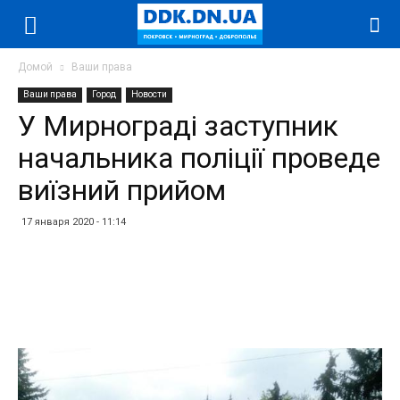
Домой
Ваши права
Ваши права
Город
Новости
У Мирнограді заступник
начальника поліції проведе
виїзний прийом
17 января 2020 - 11:14
Facebook
Twitter
Telegram
WhatsApp
Vibe