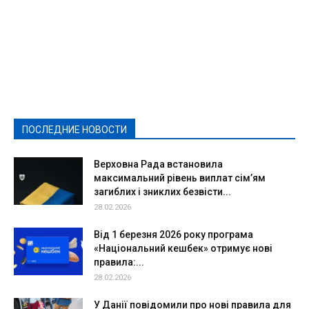
Featured
Актуально
Ваши права
Видеосюжеты
Власть
Выборы - 2021
Выборы-2020
Город
Досуг
Е-декларації
Здоровье
Конкурсы
Криминал и Происшествия
Культура
Новости
Образование
Политическая реклама
Реклама
Слово - народу
Спорт
Твори добро
Фоторепортажи
ПОСЛЕДНИЕ НОВОСТИ
Подробнее
Верховна Рада встановила
максимальний рівень виплат сім’ям
загиблих і зниклих безвісти...
28.02.2026
Від 1 березня 2026 року програма
«Національний кешбек» отримує нові
правила:...
28.02.2026
У Данії повідомили про нові правила для