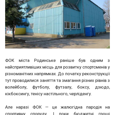
ФОК міста Родинське раніше був одним з
найсприятливіших місць для розвитку спортсменів у
різноманітних напрямках. До початку реконструкції
тут проводилися заняття та змагання різних рівнів з
волейболу, футболу, футзалу, боксу, дзюдо,
кікбоксингу, тенісу настільного, черліденгу.
Але наразі ФОК — це жалюгідна пародія на
спортивну споруду. І поки бюджетні гроші