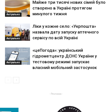
Майже три тисячі нових сімей було
створено в Україні протягом
минулого тижня
Актуально
Ліки у кожне село: «Укрпошта»
назвала дату запуску аптечного
сервісу по всій Україні
Актуально
«цеПогода»: український
гідрометцентр ДСНС України у
тестовому режимі запускає
Актуально
власний мобільний застосунок
- Реклама -