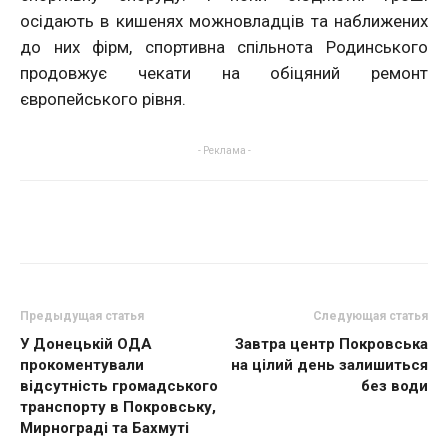
осідають в кишенях можновладців та наближених
до них фірм, спортивна спільнота Родинського
продовжує чекати на обіцяний ремонт
європейського рівня.
- Реклама -
Предыдущая статья
Следующая статья
У Донецькій ОДА
Завтра центр Покровська
прокоментували
на цілий день залишиться
відсутність громадського
без води
транспорту в Покровську,
Мирнограді та Бахмуті