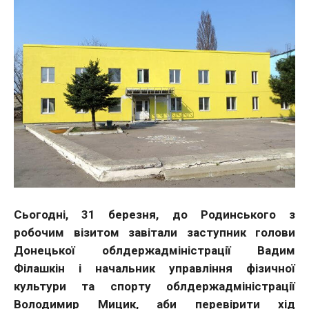
Сьогодні, 31 березня, до Родинського з
робочим візитом завітали заступник голови
Донецької облдержадміністрації Вадим
Філашкін і начальник управління фізичної
культури та спорту облдержадміністрації
Володимир Мицик, аби перевірити хід