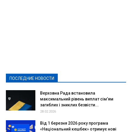
Featured
Актуально
Ваши права
Видеосюжеты
Власть
Выборы - 2021
Выборы-2020
Город
Досуг
Е-декларації
Здоровье
Конкурсы
Криминал и Происшествия
Культура
Новости
Образование
Политическая реклама
Реклама
Слово - народу
Спорт
Твори добро
Фоторепортажи
ПОСЛЕДНИЕ НОВОСТИ
Подробнее
Верховна Рада встановила
максимальний рівень виплат сім’ям
загиблих і зниклих безвісти...
28.02.2026
Від 1 березня 2026 року програма
«Національний кешбек» отримує нові