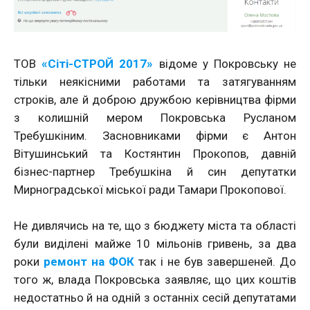
ТОВ
«Сіті-СТРОЙ 2017»
відоме у Покровську не
тільки неякісними работами та затягуванням
строків, але й доброю дружбою керівництва фірми
з колишній мером Покровська Русланом
Требушкіним. Засновниками фірми є Антон
Вітушинський та Костянтин Прокопов, давній
бізнес-партнер Требушкіна й син депутатки
Мирноградської міської ради Тамари Прокопової.
Не дивлячись на те, що з бюджету міста та області
були виділені майже 10 мільонів гривень, за два
роки
ремонт на ФОК
так і не був завершеней. До
того ж, влада Покровська заявляє, що цих коштів
недостатньо й на одній з останніх сесій депутатами