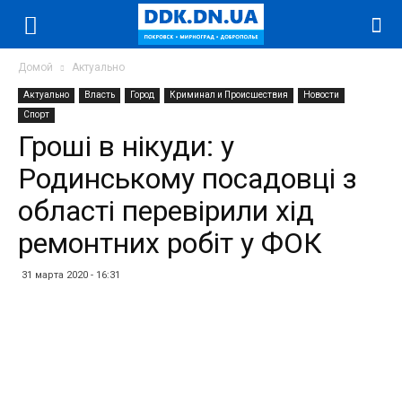
Домой
Актуально
Актуально
Власть
Город
Криминал и Происшествия
Новости
Спорт
Гроші в нікуди: у
Родинському посадовці з
області перевірили хід
ремонтних робіт у ФОК
31 марта 2020 - 16:31
Facebook
Twitter
Telegram
WhatsApp
Vibe