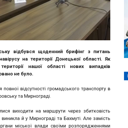
рську відбувся щоденний брифінг з питань
авірусу на території Донецької області. Як
ериторії нашої області нових випадків
овано не було.
ня повної відсутності громадського транспорту в
ровську та Мирнограді.
илися виходити на маршрути через збитковість
я виникла й у Мирнограді та Бахмуті. Але замість
органи міської влади своїми розпорядженнями