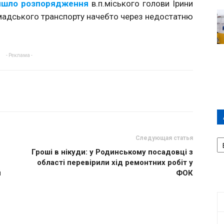
йшло розпорядження
в.п.міського голови Ірини
мадського транспорту начебто через недостатню
- Реклама -
А
Следующая статья
П
Гроші в нікуди: у Родинському посадовці з
Д
області перевірили хід ремонтних робіт у
й
ФОК