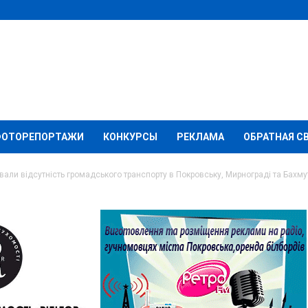
ФОТОРЕПОРТАЖИ
КОНКУРСЫ
РЕКЛАМА
ОБРАТНАЯ С
али відсутність громадського транспорту в Покровську, Мирнограді та Бахму
 прокоментували
дського транспорту в
ограді та Бахмуті