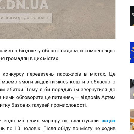
ожливо з бюджету області надавати компенсацію
ня громадян в цих містах.
конкурсу перевезень пасажирів в містах. Це
 маємо змоги виділяти якісь кошти з обласного
м збитки. Тому я би порадив їм звернутися до
з ними обговорити це питання», — відповів Артем
итку базових галузей промисловості.
у водії місцевих маршруток влаштували
акцію
ь по 10 чоловік. Після обіду по місту не ходив