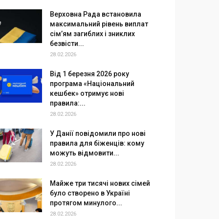
Верховна Рада встановила
максимальний рівень виплат
сім’ям загиблих і зниклих
безвісти...
28.02.2026
Від 1 березня 2026 року
програма «Національний
кешбек» отримує нові
правила:...
28.02.2026
У Данії повідомили про нові
правила для біженців: кому
можуть відмовити...
28.02.2026
Майже три тисячі нових сімей
було створено в Україні
протягом минулого...
28.02.2026