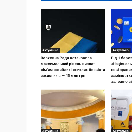
Актуально
Актуально
Верховна Рада встановила
Від 1 бере
максимальний рівень виплат
«Національ
сім’ям загиблих і зниклих безвісти
нові прави
захисників — 15 млн грн
замінюєтьс
залежно ві
Актуально
Актуально