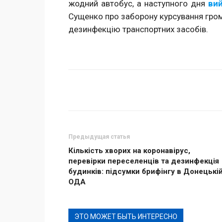
жодний автобус, а наступного дня
ви
Сущенко про заборону курсування гро
дезинфекцію транспортних засобів.
Поделиться
Предыдущая статья
Кількість хворих на коронавірус,
перевірки переселенців та дезинфекція
будинків: підсумки брифінгу в Донецькі
ОДА
ЭТО МОЖЕТ БЫТЬ ИНТЕРЕСНО