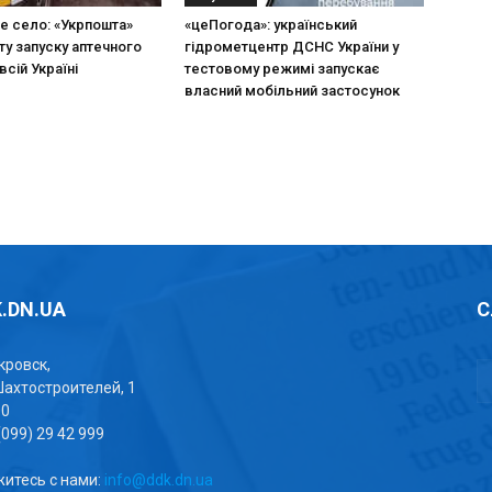
не село: «Укрпошта»
«цеПогода»: український
ту запуску аптечного
гідрометцентр ДСНС України у
всій Україні
тестовому режимі запускає
власний мобільний застосунок
.DN.UA
С
окровск,
Шахтостроителей, 1
00
(099) 29 42 999
итесь с нами:
info@ddk.dn.ua