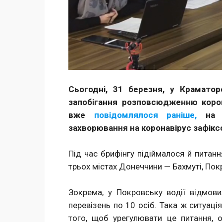
Сьогодні, 31 березня, у Крамато
запобігання розповсюдженню корон
вже
повідомлялося раніше,
на т
захворювання на коронавірус зафікс
Під час брифінгу підіймалося й питан
трьох містах Донеччини — Бахмуті, Пок
Зокрема, у Покровську водії відмов
перевізень по 10 осіб. Така ж ситуаці
того, щоб урегулювати це питання, 