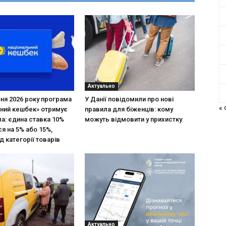
Актуально
зня 2026 року програма
У Данії повідомили про нові
«
ний кешбек» отримує
правила для біженців: кому
ла: єдина ставка 10%
можуть відмовити у прихистку
я на 5% або 15%,
д категорії товарів
Актуально