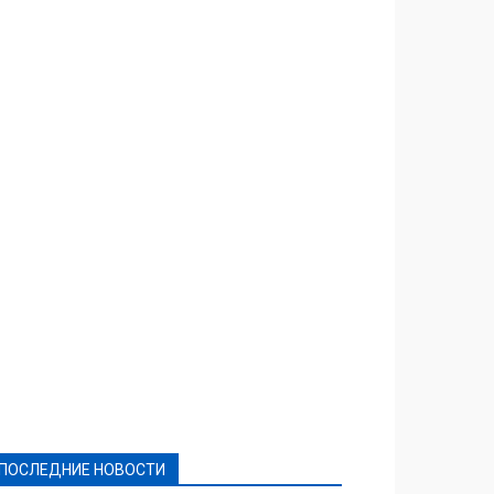
Featured
Актуально
Ваши права
Видеосюжеты
Власть
Выборы - 2021
Выборы-2020
Город
Досуг
Е-декларації
Здоровье
Конкурсы
Криминал и Происшествия
Культура
Новости
Образование
Политическая реклама
Реклама
Слово - народу
Спорт
Твори добро
Фоторепортажи
ПОСЛЕДНИЕ НОВОСТИ
Подробнее