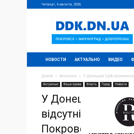
Четверг, 6 августа, 2026
DDK.DN.UA
НОВОСТИ
АКТУАЛЬНО
ВИДЕО
Домой
Актуально
У Донецькій ОДА прокоментув
Актуально
Ваши права
Власть
Город
Новости
У Донецькій ОДА
відсутність грома
Покровську, Мирн