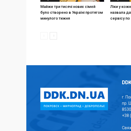
Майже три тисячі нових сімей
Ліки у кож
було створено в Україні протягом
назвала да
минулого тижня
сервісу по 
DDK
г. П
пр. 
853
+38 
Свяж