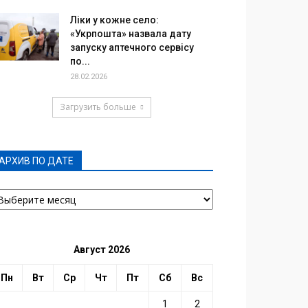
Ліки у кожне село:
«Укрпошта» назвала дату
запуску аптечного сервісу
по...
28.02.2026
Загрузить больше
АРХИВ ПО ДАТЕ
РХИВ
О
АТЕ
Август 2026
Пн
Вт
Ср
Чт
Пт
Сб
Вс
1
2