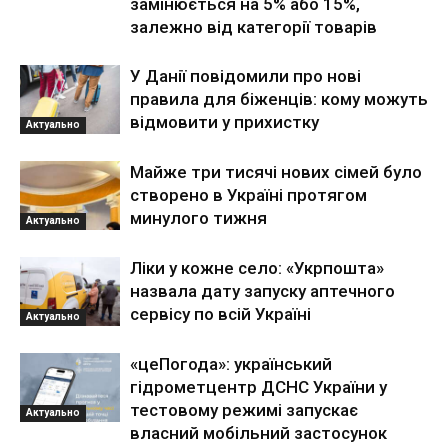
замінюється на 5% або 15%,
залежно від категорії товарів
У Данії повідомили про нові
правила для біженців: кому можуть
відмовити у прихистку
Актуально
Майже три тисячі нових сімей було
створено в Україні протягом
минулого тижня
Актуально
Ліки у кожне село: «Укрпошта»
назвала дату запуску аптечного
сервісу по всій Україні
Актуально
«цеПогода»: український
гідрометцентр ДСНС України у
тестовому режимі запускає
Актуально
власний мобільний застосунок