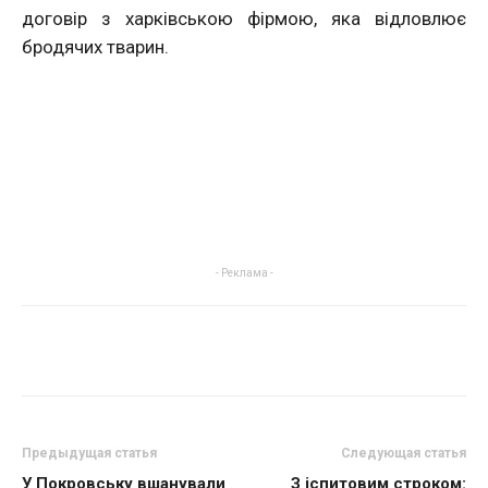
договір з харківською фірмою, яка відловлює
бродячих тварин.
- Реклама -
Предыдущая статья
Следующая статья
У Покровську вшанували
З іспитовим строком: