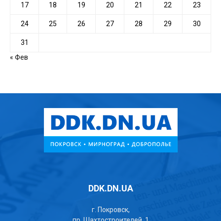
17
18
19
20
21
22
23
24
25
26
27
28
29
30
31
« Фев
DDK.DN.UA
г. Покровск,
пр. Шахтостроителей, 1