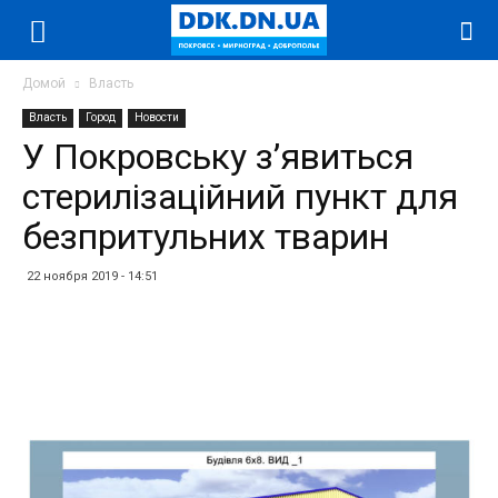
Домой
Власть
Власть
Город
Новости
У Покровську з’явиться
стерилізаційний пункт для
безпритульних тварин
22 ноября 2019 - 14:51
Facebook
Twitter
Telegram
WhatsApp
Vibe