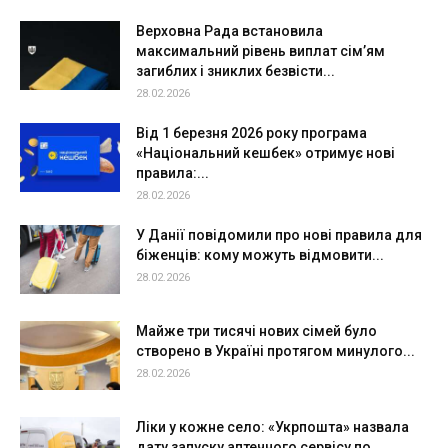
Верховна Рада встановила
максимальний рівень виплат сім’ям
загиблих і зниклих безвісти...
28.02.2026
Від 1 березня 2026 року програма
«Національний кешбек» отримує нові
правила:...
28.02.2026
У Данії повідомили про нові правила для
біженців: кому можуть відмовити...
28.02.2026
Майже три тисячі нових сімей було
створено в Україні протягом минулого...
28.02.2026
Ліки у кожне село: «Укрпошта» назвала
дату запуску аптечного сервісу по...