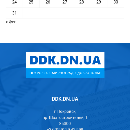
24
25
26
27
28
29
30
31
« Фев
DDK.DN.UA
г. Покровск,
пр. Шахтостроителей, 1
85300
+38 (099) 29 42 999