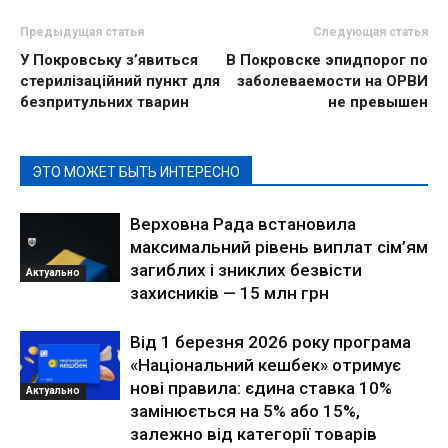
Предыдущая статья
Следующая статья
У Покровську з’явиться
В Покровске эпидпорог по
стерилізаційний пункт для
заболеваемости на ОРВИ
безпритульних тварин
не превышен
ЭТО МОЖЕТ БЫТЬ ИНТЕРЕСНО
Верховна Рада встановила
максимальний рівень виплат сім’ям
загиблих і зниклих безвісти
Актуально
захисників — 15 млн грн
Від 1 березня 2026 року програма
«Національний кешбек» отримує
нові правила: єдина ставка 10%
Актуально
замінюється на 5% або 15%,
залежно від категорії товарів