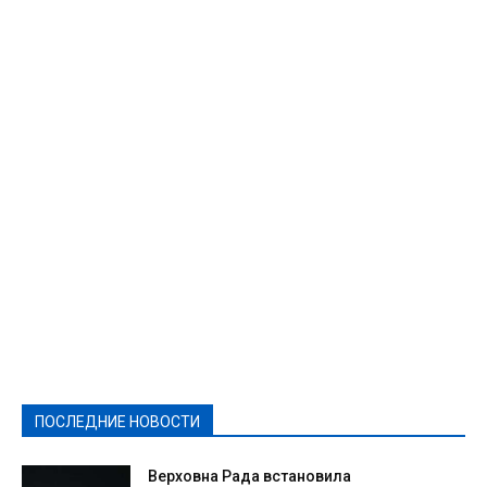
Featured
Актуально
Ваши права
Видеосюжеты
Власть
Выборы - 2021
Выборы-2020
Город
Досуг
Е-декларації
Здоровье
Конкурсы
Криминал и Происшествия
Культура
Новости
Образование
Политическая реклама
Реклама
Слово - народу
Спорт
Твори добро
Фоторепортажи
ПОСЛЕДНИЕ НОВОСТИ
Подробнее
Верховна Рада встановила