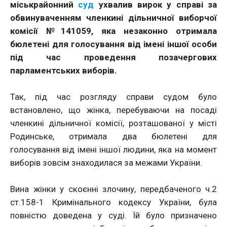
міськрайонний
суд
ухвалив вирок у справі за
обвинуваченням членкині дільничної виборчої
комісії №141059, яка незаконно отримала
бюлетені для голосування від імені іншої особи
під час проведення позачергових
парламентських виборів.
Так, під час розгляду справи судом було
встановлено, що жінка, перебуваючи на посаді
членкині дільничної комісії, розташованої у місті
Родинське, отримала два бюлетені для
голосування від імені іншої людини, яка на момент
виборів зовсім знаходилася за межами України.
Вина жінки у скоєнні злочину, передбаченого ч.2
ст.158-1 Кримінального кодексу України, була
повністю доведена у суді. Їй було призначено