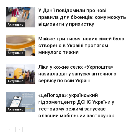
У Данії повідомили про нові
правила для біженців: кому можуть
відмовити у прихистку
Актуально
Майже три тисячі нових сімей було
створено в Україні протягом
минулого тижня
Актуально
Ліки у кожне село: «Укрпошта»
назвала дату запуску аптечного
сервісу по всій Україні
Актуально
«цеПогода»: український
гідрометцентр ДСНС України у
тестовому режимі запускає
Актуально
власний мобільний застосунок