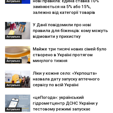
нові правила: єдина ставка 10%
Актуально
замінюється на 5% або 15%,
залежно від категорії товарів
У Данії повідомили про нові
правила для біженців: кому можуть
відмовити у прихистку
Актуально
Майже три тисячі нових сімей було
створено в Україні протягом
минулого тижня
Актуально
Ліки у кожне село: «Укрпошта»
назвала дату запуску аптечного
сервісу по всій Україні
Актуально
«цеПогода»: український
гідрометцентр ДСНС України у
тестовому режимі запускає
Актуально