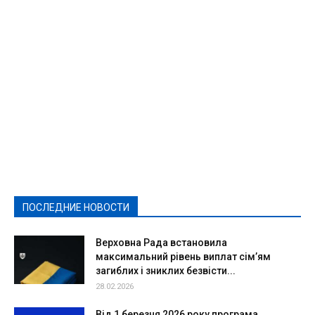
Featured
Актуально
Ваши права
Видеосюжеты
Власть
Выборы - 2021
Выборы-2020
Город
Досуг
Е-декларації
Здоровье
Конкурсы
Криминал и Происшествия
Культура
Новости
Образование
Политическая реклама
Реклама
Слово - народу
Спорт
Твори добро
Фоторепортажи
ПОСЛЕДНИЕ НОВОСТИ
Подробнее
Верховна Рада встановила
максимальний рівень виплат сім’ям
загиблих і зниклих безвісти...
28.02.2026
Від 1 березня 2026 року програма