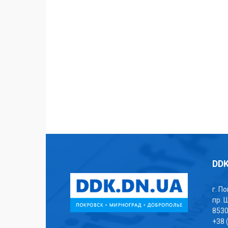
DDK
г. П
пр. 
853
+38 