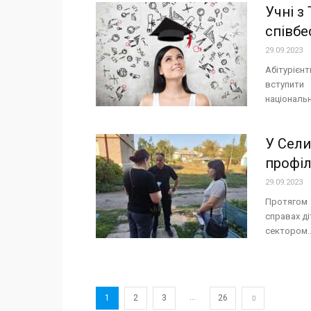
Учні з
співбе
29.09.2023
Абітурієн
вступити
національн
У Сели
профіл
29.09.2023
Протягом 
справах ді
сектором..
...
1
2
3
26