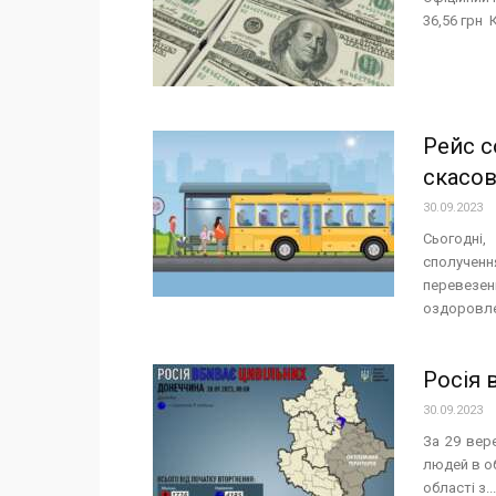
36,56 грн 
Рейс с
скасо
30.09.2023
Сьогодні
сполученн
перевез
оздоровле
Росія 
30.09.2023
За 29 вер
людей в об
області з...