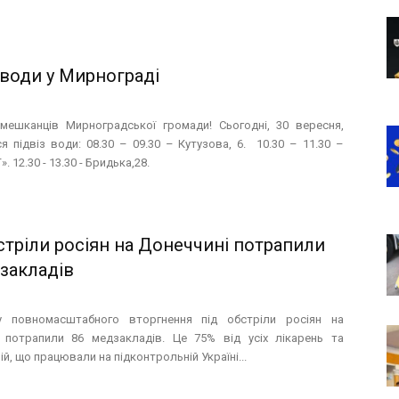
 води у Мирнограді
мешканців Мирноградської громади! Сьогодні, 30 вересня,
я підвіз води: 08.30 – 09.30 – Кутузова, 6. 10.30 – 11.30 –
. 12.30 - 13.30 - Бридька,28.
стріли росіян на Донеччині потрапили
закладів
у повномасштабного вторгнення під обстріли росіян на
 потрапили 86 медзакладів. Це 75% від усіх лікарень та
й, що працювали на підконтрольній Україні...