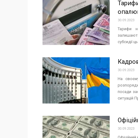
Тарифи
опалюв
30.09.2023
Тарифи н
залишають
субсидії ц
Кадров
30.09.2023
На своєму
розпорядж
посади за
ситуацій Пр
Офіцій
30.09.2023
Офіційний 