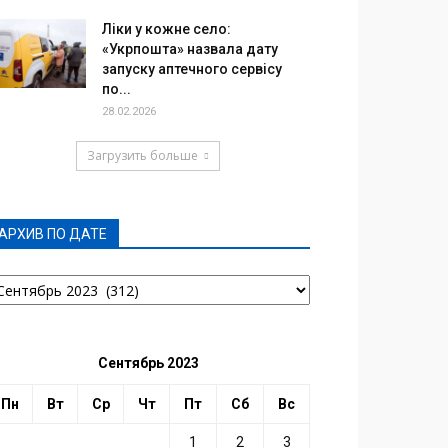
Ліки у кожне село:
«Укрпошта» назвала дату
запуску аптечного сервісу
по...
28.02.2026
Загрузить больше
АРХИВ ПО ДАТЕ
РХИВ
О
АТЕ
Сентябрь 2023
Пн
Вт
Ср
Чт
Пт
Сб
Вс
1
2
3