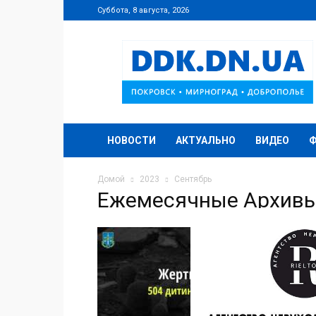
Суббота, 8 августа, 2026
DDK.DN.UA
НОВОСТИ
АКТУАЛЬНО
ВИДЕО
Домой
2023
Сентябрь
Ежемесячные Архивы
Діти в
30.09.2023
Ювенальні 
агресії р
повномасшт