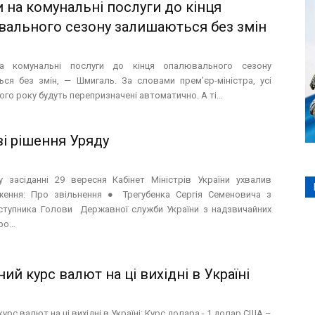
 на комунальні послуги до кінця
ального сезону залишаються без змін
а комунальні послуги до кінця опалювального сезону
ся без змін, — Шмигаль. За словами прем’єр-міністра, усі
ього року будуть перепризначені автоматично. А ті...
і рішення Уряду
 засіданні 29 вересня Кабінет Міністрів України ухвалив
ення: Про звільнення ● Трегубенка Сергія Семеновича з
ступника Голови Державної служби України з надзвичайних
о...
ний курс валют на ці вихідні в Україні
курс валют на ці вихідні в Україні: Курс долара - 1 долар США –