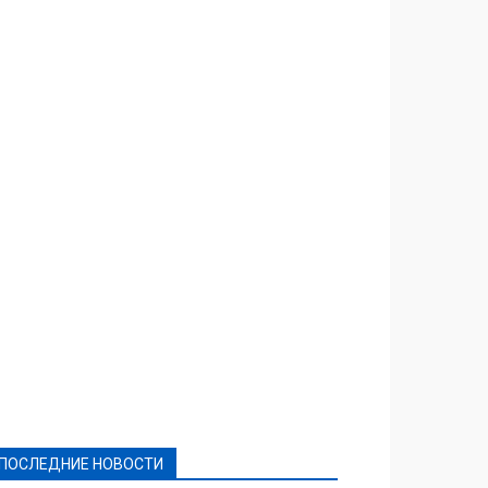
Featured
Актуально
Ваши права
Видеосюжеты
Власть
Выборы - 2021
Выборы-2020
Город
Досуг
Е-декларації
Здоровье
Конкурсы
Криминал и Происшествия
Культура
Новости
Образование
Политическая реклама
Реклама
Слово - народу
Спорт
Твори добро
Фоторепортажи
ПОСЛЕДНИЕ НОВОСТИ
Подробнее