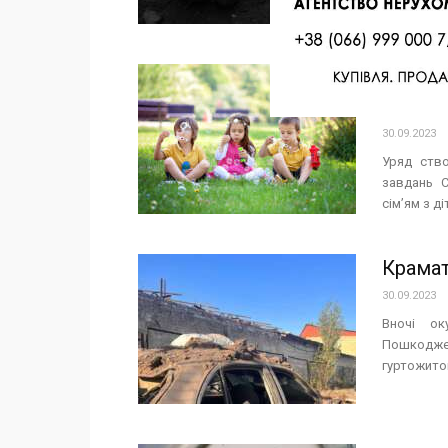
Уряд с
дітей
30.09.2023
Уряд ств
завдань С
сім’ям з д
Крамат
30.09.2023
Вночі ок
Пошкодже
гуртожиток