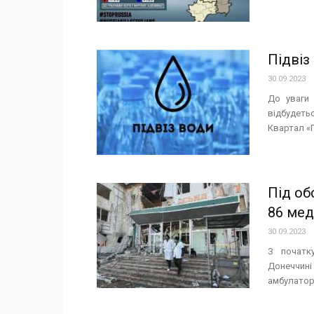
Підвіз
30.09.2023
До уваги 
відбудетьс
Квартал «Г»
Під об
86 мед
30.09.2023
З початк
Донеччині
амбулаторі