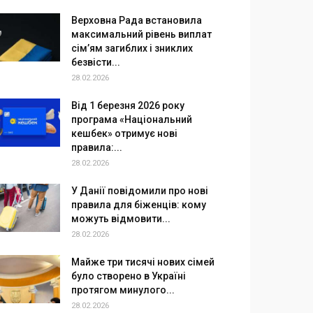
Верховна Рада встановила
максимальний рівень виплат
сім’ям загиблих і зниклих
безвісти...
28.02.2026
Від 1 березня 2026 року
програма «Національний
кешбек» отримує нові
правила:...
28.02.2026
У Данії повідомили про нові
правила для біженців: кому
можуть відмовити...
28.02.2026
Майже три тисячі нових сімей
було створено в Україні
протягом минулого...
28.02.2026