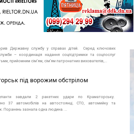
творив Державну службу у справах
орив Державну службу у справах дітей. Серед ключових
лужби – координація надання соцпідтримки та соцпослуг
ітьми, прийомним сім’ям, сім’ям патронатних вихователів,...
орськ під ворожим обстрілом
упанти завдали 2 ракетних удари по Краматорську.
но 37 автомобілів на автостоянці, СТО, автомийку та
. Поранень зазнала одна людина. ...