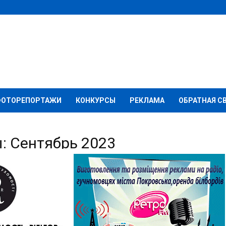
ФОТОРЕПОРТАЖИ
КОНКУРСЫ
РЕКЛАМА
ОБРАТНАЯ С
: Сентябрь 2023
ійни
прокурори: 504 дитини загинули в Україні внаслідок збройної
ф. Більше ніж 1629 дітей постраждали в Україні внаслідок
абної збройної агресії рф. Станом на...