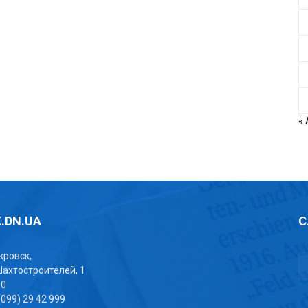
« 
.DN.UA
С
окровск,
Шахтостроителей, 1
00
(099) 29 42 999