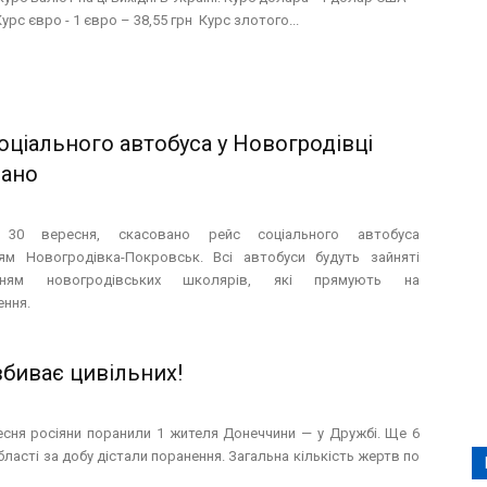
Курс євро - 1 євро – 38,55 грн Курс злотого...
оціального автобуса у Новогродівці
вано
, 30 вересня, скасовано рейс соціального автобуса
ям Новогродівка-Покровськ. Всі автобуси будуть зайняті
енням новогродівських школярів, які прямують на
ння.
вбиває цивільних!
есня росіяни поранили 1 жителя Донеччини — у Дружбі. Ще 6
ласті за добу дістали поранення. Загальна кількість жертв по