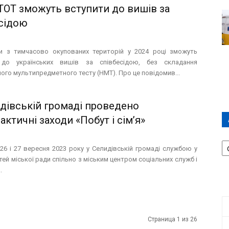
 ТОТ зможуть вступити до вишів за
сідою
ти з тимчасово окупованих територій у 2024 році зможуть
 до українських вишів за співбесідою, без складання
ого мультипредметного тесту (НМТ). Про це повідомив...
дівській громаді проведено
актичні заходи «Побут і сім’я»
А
26 і 27 вересня 2023 року у Селидівській громаді службою у
П
тей міської ради спільно з міським центром соціальних служб і
Д
.
Страница 1 из 26