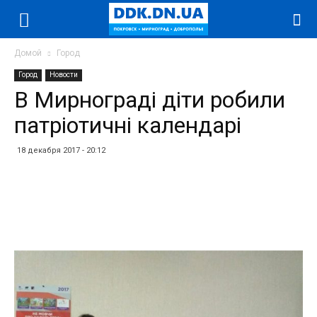
Домой
Город
Город
Новости
В Мирнограді діти робили
патріотичні календарі
18 декабря 2017 - 20:12
Facebook
Twitter
Telegram
WhatsApp
Vibe