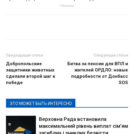
- Реклама -
Предыдущая статья
Следующая статья
Добропольские
Битва за пенсии для ВПЛ и
защитники животных
жителей ОРДЛО: новые
сделали второй шаг к
подробности от Донбасс
победе
SOS
ЭТО МОЖЕТ БЫТЬ ИНТЕРЕСНО
Верховна Рада встановила
максимальний рівень виплат сім’ям
загиблих і зниклих безвісти
Актуально