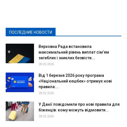
Featured
Актуально
Ваши права
Видеосюжеты
Власть
Выборы - 2021
Выборы-2020
Город
Досуг
Е-декларації
Здоровье
Конкурсы
Криминал и Происшествия
Культура
Новости
Образование
Политическая реклама
Реклама
Слово - народу
Спорт
Твори добро
Фоторепортажи
ПОСЛЕДНИЕ НОВОСТИ
Подробнее
Верховна Рада встановила
максимальний рівень виплат сім’ям
загиблих і зниклих безвісти...
28.02.2026
Від 1 березня 2026 року програма
«Національний кешбек» отримує нові
правила:...
28.02.2026
У Данії повідомили про нові правила для
біженців: кому можуть відмовити...
28.02.2026