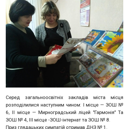
Серед загальноосвітніх закладів міста місця
розподілилися наступним чином: І місце — ЗОШ №
6, ІІ місце — Мирноградський ліцей "Гармонія" Та
ЗОШ № 4, ІІІ місце -ЗОШ-інтернат та ЗОШ № 8.
Приз глядацьких симпатій отримав ДНЗ № 1.