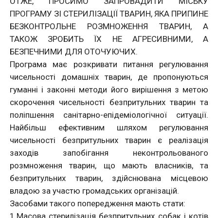
ОТЖЕ, ПРОСИМО ЗАПРОВАДИТИ МІСЬКУ
ПРОГРАМУ ЗІ СТЕРИЛІЗАЦІЇ ТВАРИН, ЯКА ПРИПИНЕ
БЕЗКОНТРОЛЬНЕ РОЗМНОЖЕННЯ ТВАРИН, А
ТАКОЖ ЗРОБИТЬ ЇХ НЕ АГРЕСИВНИМИ, А
БЕЗПЕЧНИМИ ДЛЯ ОТОЧУЮЧИХ.
Програма має розкривати питання регулювання
чисельності домашніх тварин, де пропонуються
гуманні і законні методи його вирішення з метою
скорочення чисельності безпритульних тварин та
поліпшення санітарно-епідеміологічної ситуації.
Найбільш ефективним шляхом регулювання
чисельності безпритульних тварин є реалізація
заходів запобігання неконтрольованого
розмноження тварин, що мають власників, та
безпритульних тварин, здійснювана місцевою
владою за участю громадських організацій.
Засобами такого попередження мають стати:
1.Масова стерилізація безпритульних собак і котів