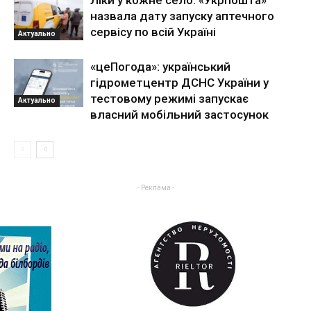
Ліки у кожне село: «Укрпошта»
назвала дату запуску аптечного
сервісу по всій Україні
Актуально
«цеПогода»: український
гідрометцентр ДСНС України у
тестовому режимі запускає
Актуально
власний мобільний застосунок
- Реклама -