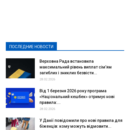
Featured
Актуально
Ваши права
Видеосюжеты
Власть
Выборы - 2021
Выборы-2020
Город
Досуг
Е-декларації
Здоровье
Конкурсы
Криминал и Происшествия
Культура
Новости
Образование
Политическая реклама
Реклама
Слово - народу
Спорт
Твори добро
Фоторепортажи
ПОСЛЕДНИЕ НОВОСТИ
Подробнее
Верховна Рада встановила
максимальний рівень виплат сім’ям
загиблих і зниклих безвісти...
28.02.2026
Від 1 березня 2026 року програма
«Національний кешбек» отримує нові
правила:...
28.02.2026
У Данії повідомили про нові правила для
біженців: кому можуть відмовити...