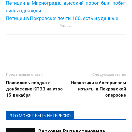
Петиции в Мирнограде: высокий порог был побит
лишь однажды
Петиции в Покровске: почти 100, есть и удачные
- Реклама -
Предыдущая статья
Следующая статья
Появились сводка с
Наркотики и боеприпасы
донбасских КПВВ на утро
изъяты в Покровской
15 декабря
оперзоне
ЭТО МОЖЕТ БЫТЬ ИНТЕРЕСНО
Верховна Рада встановила