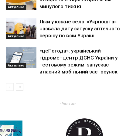
минулого тижня
Актуально
Ліки у кожне село: «Укрпошта»
назвала дату запуску аптечного
сервісу по всій Україні
Актуально
«цеПогода»: український
гідрометцентр ДСНС України у
тестовому режимі запускає
Актуально
власний мобільний застосунок
- Реклама -