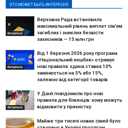
ЭТО МОЖЕТ БЫТЬ ИНТЕРЕСНО
Верховна Рада встановила
максимальний рівень виплат сім’ям
загиблих і зниклих безвісти
Актуально
захисників — 15 млн грн
Від 1 березня 2026 року програма
«Національний кешбек» отримує
нові правила: єдина ставка 10%
Актуально
замінюється на 5% або 15%,
залежно від категорії товарів
У Данії повідомили про нові
правила для біженців: кому можуть
відмовити у прихистку
Актуально
Майже три тисячі нових сімей було
створено в Україні протягом