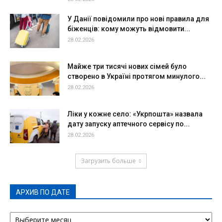
У Данії повідомили про нові правила для
біженців: кому можуть відмовити...
28.02.2026
Майже три тисячі нових сімей було
створено в Україні протягом минулого...
28.02.2026
Ліки у кожне село: «Укрпошта» назвала
дату запуску аптечного сервісу по...
28.02.2026
Загрузить больше
АРХИВ ПО ДАТЕ
АРХИВ
ПО