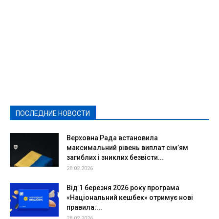
Featured
Актуально
Ваши права
Видеосюжеты
Власть
Выборы - 2021
Выборы-2020
Город
Досуг
Е-декларації
Здоровье
Конкурсы
Криминал и Происшествия
Культура
Новости
Образование
Политическая реклама
Реклама
Слово - народу
Спорт
Твори добро
Фоторепортажи
ПОСЛЕДНИЕ НОВОСТИ
Подробнее
Верховна Рада встановила
максимальний рівень виплат сім’ям
загиблих і зниклих безвісти...
28.02.2026
Від 1 березня 2026 року програма
«Національний кешбек» отримує нові
правила:...
28.02.2026