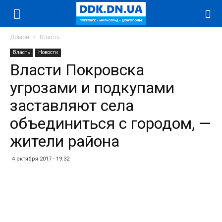
Домой
Власть
Власть
Новости
Власти Покровска
угрозами и подкупами
заставляют села
объединиться с городом, —
жители района
4 октября 2017 - 19:32
Facebook
Twitter
Telegram
WhatsApp
Vibe