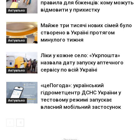
правила для біженців: кому можуть
відмовити у прихистку
Актуально
Майже три тисячі нових сімей було
створено в Україні протягом
минулого тижня
Актуально
Ліки у кожне село: «Укрпошта»
назвала дату запуску аптечного
сервісу по всій Україні
Актуально
«цеПогода»: український
гідрометцентр ДСНС України у
тестовому режимі запускає
Актуально
власний мобільний застосунок
- Реклама -