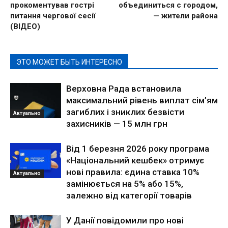
прокоментував гострі
объединиться с городом,
питання чергової сесії
— жители района
(ВІДЕО)
ЭТО МОЖЕТ БЫТЬ ИНТЕРЕСНО
Верховна Рада встановила
максимальний рівень виплат сім’ям
загиблих і зниклих безвісти
Актуально
захисників — 15 млн грн
Від 1 березня 2026 року програма
«Національний кешбек» отримує
нові правила: єдина ставка 10%
Актуально
замінюється на 5% або 15%,
залежно від категорії товарів
У Данії повідомили про нові