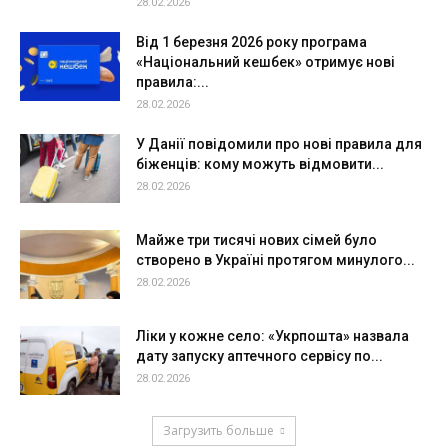
28.02.2026
Від 1 березня 2026 року програма
«Національний кешбек» отримує нові
правила:...
28.02.2026
У Данії повідомили про нові правила для
біженців: кому можуть відмовити...
28.02.2026
Майже три тисячі нових сімей було
створено в Україні протягом минулого...
28.02.2026
Ліки у кожне село: «Укрпошта» назвала
дату запуску аптечного сервісу по...
28.02.2026
Загрузить больше