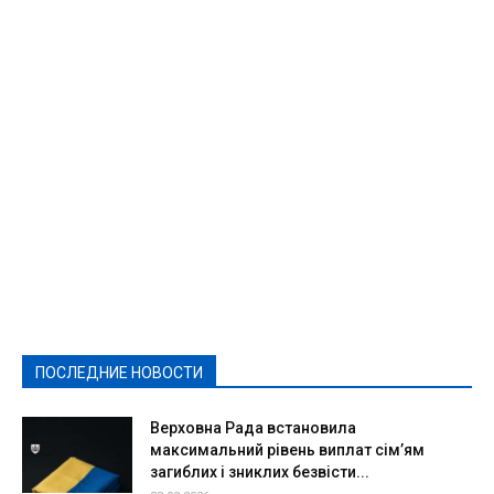
Featured
Актуально
Ваши права
Видеосюжеты
Власть
Выборы - 2021
Выборы-2020
Город
Досуг
Е-декларації
Здоровье
Конкурсы
Криминал и Происшествия
Культура
Новости
Образование
Политическая реклама
Реклама
Слово - народу
Спорт
Твори добро
Фоторепортажи
ПОСЛЕДНИЕ НОВОСТИ
Подробнее
Верховна Рада встановила
максимальний рівень виплат сім’ям
загиблих і зниклих безвісти...