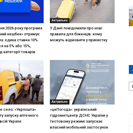
Актуально
зня 2026 року програма
У Данії повідомили про нові
ний кешбек» отримує
правила для біженців: кому
ла: єдина ставка 10%
можуть відмовити у прихистку
я на 5% або 15%,
д категорії товарів
А
П
Д
Актуально
не село: «Укрпошта»
«цеПогода»: український
ту запуску аптечного
гідрометцентр ДСНС України у
всій Україні
тестовому режимі запускає
власний мобільний застосунок