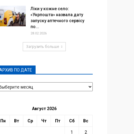
Ліки у кожне село:
«Укрпошта» назвала дату
запуску аптечного сервісу
по...
28.02.2026
Загрузить больше
АРХИВ ПО ДАТЕ
РХИВ
О
АТЕ
Август 2026
Пн
Вт
Ср
Чт
Пт
Сб
Вс
1
2