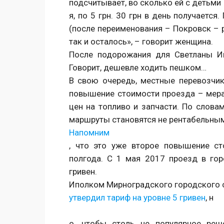
подсчитывает, во сколько ей с детьми
я, по 5 грн. 30 грн в день получаетс
(после переименования – Покровск – р
так и осталось», – говорит женщина.
После подорожания для Светланы И
Говорит, дешевле ходить пешком…
В свою очередь, местные перевозчик
повышение стоимости проезда – мера
цен на топливо и запчасти. По слова
маршруты становятся не рентабельны
Напомним
, что это уже второе повышение с
полгода. С 1 мая 2017 проезд в гор
гривен.
Иполком Мирноградского городского 
утвердил тариф на уровне 5 гривен
, н
о, чтобы столь не популярное реш