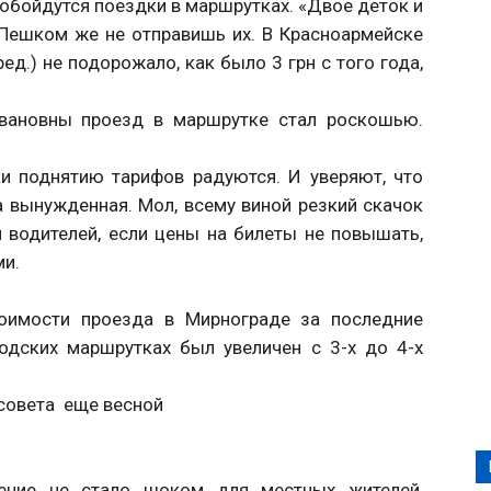
 обойдутся поездки в маршрутках. «Двое деток и
я. Пешком же не отправишь их. В Красноармейске
ед.) не подорожало, как было 3 грн с того года,
вановны проезд в маршрутке стал роскошью.
и поднятию тарифов радуются. И уверяют, что
 вынужденная. Мол, всему виной резкий скачок
м водителей, если цены на билеты не повышать,
ми.
тоимости проезда в Мирнограде за последние
одских маршрутках был увеличен с 3-х до 4-х
совета еще весной
ение не стало шоком для местных жителей,