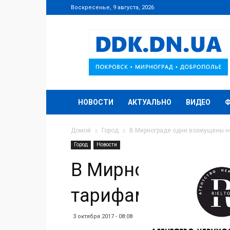
Воскресенье, 9 августа, 2026
DDK.DN.UA
НОВОСТИ
АКТУАЛЬНО
ВИДЕО
Домой
Город
В Мирнограде одни возмущены н
Город
Новости
В Мирнограде од
тарифами, а друг
3 октября 2017 - 08:08