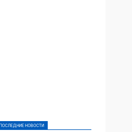
Featured
Актуально
Ваши права
Видеосюжеты
Власть
Выборы - 2021
Выборы-2020
Город
Досуг
Е-декларації
Здоровье
Конкурсы
Криминал и Происшествия
Культура
Новости
Образование
Политическая реклама
Реклама
Слово - народу
Спорт
Твори добро
Фоторепортажи
ПОСЛЕДНИЕ НОВОСТИ
Подробнее