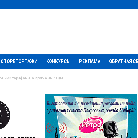
ФОТОРЕПОРТАЖИ
КОНКУРСЫ
РЕКЛАМА
ОБРАТНАЯ С
овыми тарифами, а другие им рады
ни возмущены новыми
ие им рады