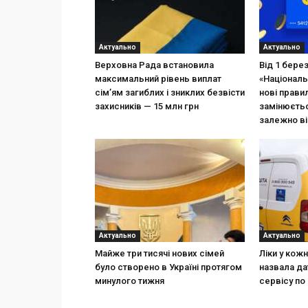
Актуально
Актуально
Верховна Рада встановила
Від 1 бере
максимальний рівень виплат
«Національ
сім’ям загиблих і зниклих безвісти
нові прави
захисників — 15 млн грн
замінюєтьс
залежно ві
Актуально
Актуально
Майже три тисячі нових сімей
Ліки у кож
було створено в Україні протягом
назвала да
минулого тижня
сервісу по 