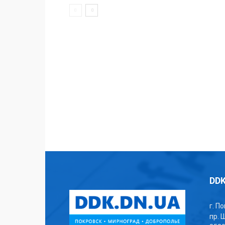
DDK
г. П
пр. 