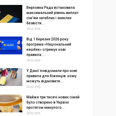
Верховна Рада встановила
максимальний рівень виплат
сім’ям загиблих і зниклих
безвісти...
28.02.2026
Від 1 березня 2026 року
програма «Національний
кешбек» отримує нові
правила:...
28.02.2026
У Данії повідомили про нові
правила для біженців: кому
можуть відмовити...
28.02.2026
Майже три тисячі нових сімей
було створено в Україні
протягом минулого...
28.02.2026