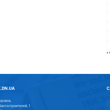
«
.DN.UA
С
окровск,
Шахтостроителей, 1