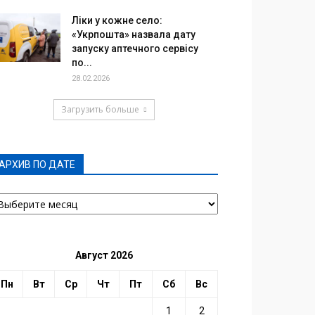
Ліки у кожне село:
«Укрпошта» назвала дату
запуску аптечного сервісу
по...
28.02.2026
Загрузить больше
АРХИВ ПО ДАТЕ
РХИВ
О
АТЕ
Август 2026
Пн
Вт
Ср
Чт
Пт
Сб
Вс
1
2