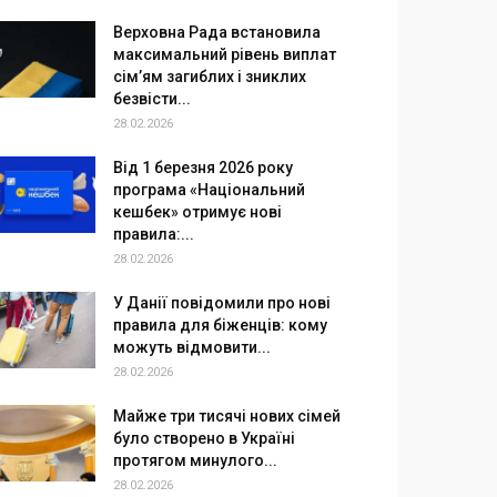
Верховна Рада встановила
максимальний рівень виплат
сім’ям загиблих і зниклих
безвісти...
28.02.2026
Від 1 березня 2026 року
програма «Національний
кешбек» отримує нові
правила:...
28.02.2026
У Данії повідомили про нові
правила для біженців: кому
можуть відмовити...
28.02.2026
Майже три тисячі нових сімей
було створено в Україні
протягом минулого...
28.02.2026