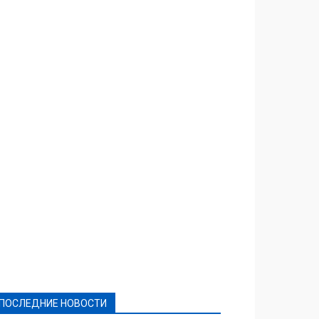
Featured
Актуально
Ваши права
Видеосюжеты
Власть
Выборы - 2021
Выборы-2020
Город
Досуг
Е-декларації
Здоровье
Конкурсы
Криминал и Происшествия
Культура
Новости
Образование
Политическая реклама
Реклама
Слово - народу
Спорт
Твори добро
Фоторепортажи
ПОСЛЕДНИЕ НОВОСТИ
Подробнее