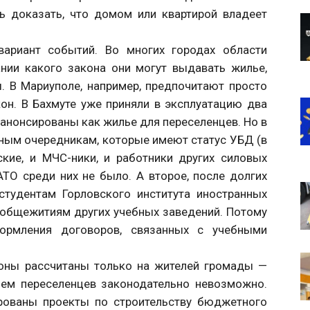
ь доказать, что домом или квартирой владеет
ариант событий. Во многих городах области
ании какого закона они могут выдавать жилье,
. В Мариуполе, например, предпочитают просто
он. В Бахмуте уже приняли в эксплуатацию два
анонсированы как жилье для переселенцев. Но в
ным очередникам, которые имеют статус УБД (в
кие, и МЧС-ники, и работники других силовых
АТО среди них не было. А второе, после долгих
студентам Горловского института иностранных
 общежитиям других учебных заведений. Потому
ормления договоров, связанных с учебными
оны рассчитаны только на жителей громады —
ьем переселенцев законодательно невозможно.
ированы проекты по строительству бюджетного