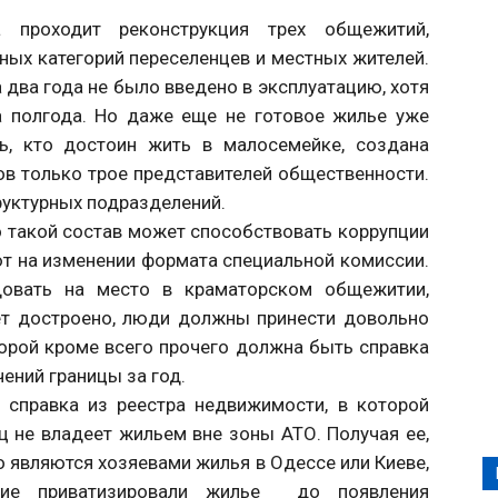
 проходит реконструкция трех общежитий,
ных категорий переселенцев и местных жителей.
 два года не было введено в эксплуатацию, хотя
а полгода. Но даже еще не готовое жилье уже
ь, кто достоин жить в малосемейке, создана
ов только трое представителей общественности.
руктурных подразделений.
о такой состав может способствовать коррупции
ют на изменении формата специальной комиссии.
довать на место в краматорском общежитии,
дет достроено, люди должны принести довольно
торой кроме всего прочего должна быть справка
ений границы за год.
 справка из реестра недвижимости, в которой
ц не владеет жильем вне зоны АТО. Получая ее,
о являются хозяевами жилья в Одессе или Киеве,
гие приватизировали жилье до появления