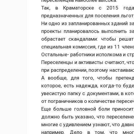
Так, в Краматорске с 2015 года
предназначенных для поселения льгот
Ни одно из запланированных зданий за
проекты планировалось выполнить з
обрастает скандалами: чтобы решат
специальная комиссия, где из 11 член
Остальные- работники исполкома и ст
Переселенцы и активисты считают, чт
при распределении, поэтому настаива
А вообще, для того, чтобы претен
которое, есть надежда, когда-то бу
увесистую папку с документами, в ко
от пограничников о количестве пересеч
Еще больше головной боли приносит
должно быть указано, что переселене
многие с удивлением узнают, что давн
например. Дело в том, что мно