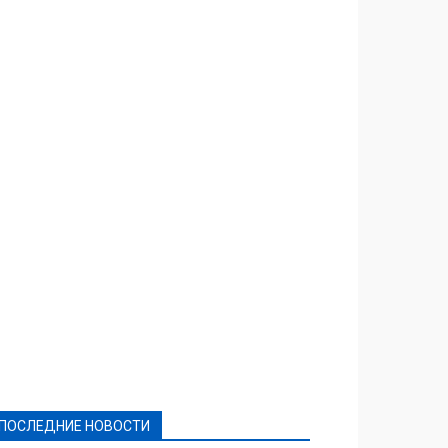
Featured
Актуально
Ваши права
Видеосюжеты
Власть
Выборы - 2021
Выборы-2020
Город
Досуг
Е-декларації
Здоровье
Конкурсы
Криминал и Происшествия
Культура
Новости
Образование
Политическая реклама
Реклама
Слово - народу
Спорт
Твори добро
Фоторепортажи
ПОСЛЕДНИЕ НОВОСТИ
Подробнее