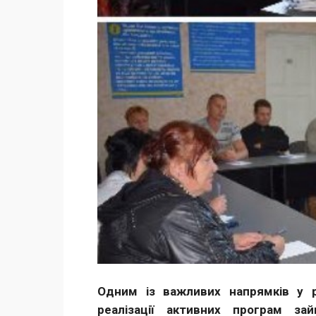
Одним із важливих напрямків у 
реалізації активних програм зай