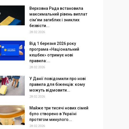
Верховна Рада встановила
максимальний рівень виплат
сім’ям загиблих і зниклих
безвісти...
28.02.2026
Від 1 березня 2026 року
програма «Національний
кешбек» отримує нові
правила:...
28.02.2026
У Данії повідомили про нові
правила для біженців: кому
можуть відмовити...
28.02.2026
Майже три тисячі нових сімей
було створено в Україні
протягом минулого...
28.02.2026