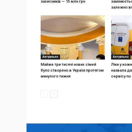
захисників — 15 млн грн
замінюєтьс
залежно ві
Актуально
Актуально
Майже три тисячі нових сімей
Ліки у кож
було створено в Україні протягом
назвала да
минулого тижня
сервісу по 