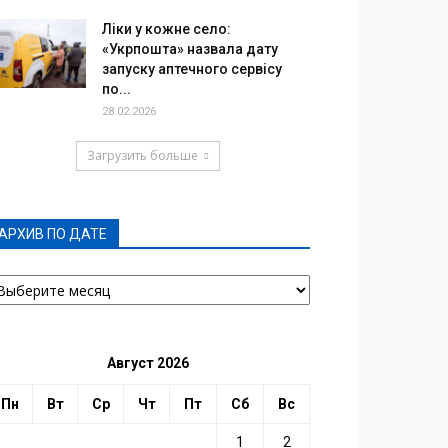
Ліки у кожне село:
«Укрпошта» назвала дату
запуску аптечного сервісу
по...
28.02.2026
Загрузить больше
АРХИВ ПО ДАТЕ
РХИВ
О
АТЕ
Август 2026
Пн
Вт
Ср
Чт
Пт
Сб
Вс
1
2