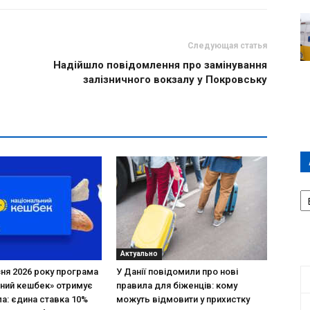
Следующая статья
Надійшло повідомлення про замінування
залізничного вокзалу у Покровську
А
П
Д
Актуально
зня 2026 року програма
У Данії повідомили про нові
ний кешбек» отримує
правила для біженців: кому
ла: єдина ставка 10%
можуть відмовити у прихистку