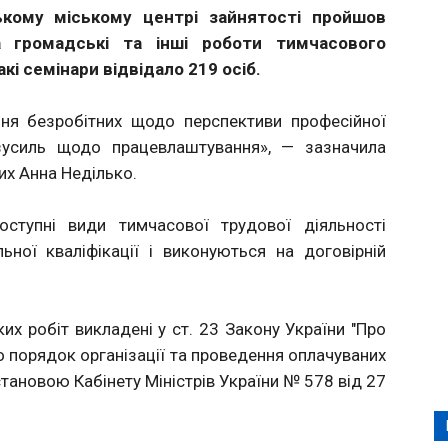
ькому міському центрі зайнятості пройшов
а громадські та інші роботи тимчасового
кі семінари відвідало 219 осіб.
ня безробітних щодо перспективи професійної
х зусиль щодо працевлаштування», — зазначила
их Анна Неділько.
ступні види тимчасової трудової діяльності
ної кваліфікації і виконуються на договірній
их робіт викладені у ст. 23 Закону України "Про
о порядок організації та проведення оплачуваних
тановою Кабінету Міністрів України № 578 від 27