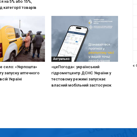
я на 5% або 15%,
д категорії товарів
Актуально
«
не село: «Укрпошта»
«цеПогода»: український
ту запуску аптечного
гідрометцентр ДСНС України у
всій Україні
тестовому режимі запускає
власний мобільний застосунок