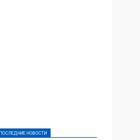
Featured
Актуально
Ваши права
Видеосюжеты
Власть
Выборы - 2021
Выборы-2020
Город
Досуг
Е-декларації
Здоровье
Конкурсы
Криминал и Происшествия
Культура
Новости
Образование
Политическая реклама
Реклама
Слово - народу
Спорт
Твори добро
Фоторепортажи
ПОСЛЕДНИЕ НОВОСТИ
Подробнее