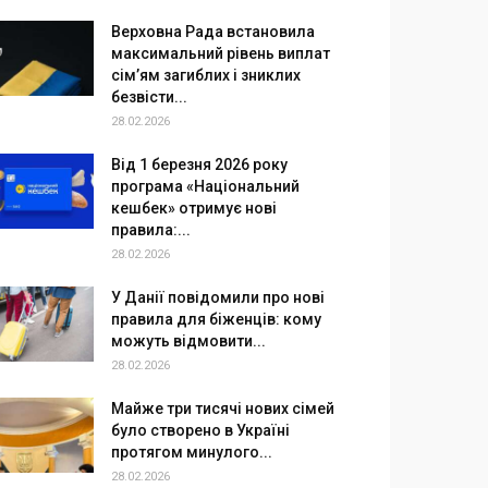
Верховна Рада встановила
максимальний рівень виплат
сім’ям загиблих і зниклих
безвісти...
28.02.2026
Від 1 березня 2026 року
програма «Національний
кешбек» отримує нові
правила:...
28.02.2026
У Данії повідомили про нові
правила для біженців: кому
можуть відмовити...
28.02.2026
Майже три тисячі нових сімей
було створено в Україні
протягом минулого...
28.02.2026