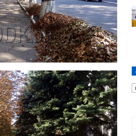
А
П
Д