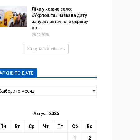
Ліки у кожне село:
«Укрпошта» назвала дату
запуску аптечного сервісу
по...
28.02.2026
Загрузить больше
АРХИВ ПО ДАТЕ
РХИВ
О
АТЕ
Август 2026
Пн
Вт
Ср
Чт
Пт
Сб
Вс
1
2