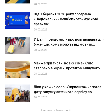
28.02.2026
Від 1 березня 2026 року програма
«Національний кешбек» отримує нові
правила:...
28.02.2026
У Данії повідомили про нові правила для
біженців: кому можуть відмовити...
28.02.2026
Майже три тисячі нових сімей було
створено в Україні протягом минулого...
28.02.2026
Ліки у кожне село: «Укрпошта» назвала
дату запуску аптечного сервісу по...
28.02.2026
Загрузить больше