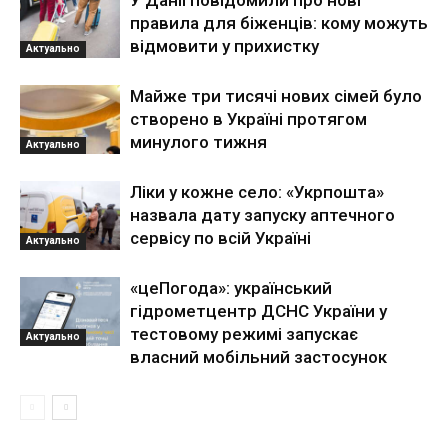
У Данії повідомили про нові
правила для біженців: кому можуть
відмовити у прихистку
Актуально
Майже три тисячі нових сімей було
створено в Україні протягом
минулого тижня
Актуально
Ліки у кожне село: «Укрпошта»
назвала дату запуску аптечного
сервісу по всій Україні
Актуально
«цеПогода»: український
гідрометцентр ДСНС України у
тестовому режимі запускає
Актуально
власний мобільний застосунок