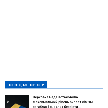
Featured
Актуально
Ваши права
Видеосюжеты
Власть
Выборы - 2021
Выборы-2020
Город
Досуг
Е-декларації
Здоровье
Конкурсы
Криминал и Происшествия
Культура
Новости
Образование
Политическая реклама
Реклама
Слово - народу
Спорт
Твори добро
Фоторепортажи
ПОСЛЕДНИЕ НОВОСТИ
Подробнее
Верховна Рада встановила
максимальний рівень виплат сім’ям
загиблих і зниклих безвісти...