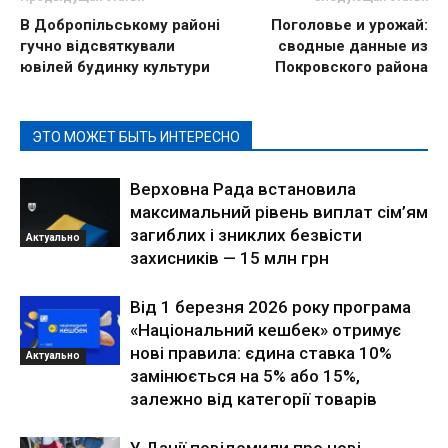
В Добропільському районі
Поголовье и урожай:
гучно відсвяткували
сводные данные из
ювілей будинку культури
Покровского района
ЭТО МОЖЕТ БЫТЬ ИНТЕРЕСНО
Верховна Рада встановила
максимальний рівень виплат сім’ям
загиблих і зниклих безвісти
Актуально
захисників — 15 млн грн
Від 1 березня 2026 року програма
«Національний кешбек» отримує
нові правила: єдина ставка 10%
Актуально
замінюється на 5% або 15%,
залежно від категорії товарів