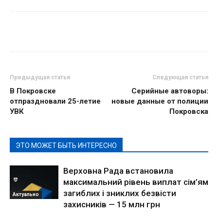
Предыдущая статья
Следующая статья
В Покровске
Серийные автоворы:
отпраздновали 25-летие
новые данные от полиции
УВК
Покровска
ЭТО МОЖЕТ БЫТЬ ИНТЕРЕСНО
Верховна Рада встановила
максимальний рівень виплат сім’ям
загиблих і зниклих безвісти
Актуально
захисників — 15 млн грн