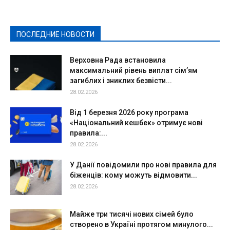
Культура
Новости
Образование
Политическая реклама
Реклама
Слово - народу
Спорт
Твори добро
Фоторепортажи
ПОСЛЕДНИЕ НОВОСТИ
Подробнее
Верховна Рада встановила
максимальний рівень виплат сім’ям
загиблих і зниклих безвісти...
28.02.2026
Від 1 березня 2026 року програма
«Національний кешбек» отримує нові
правила:...
28.02.2026
У Данії повідомили про нові правила для
біженців: кому можуть відмовити...
28.02.2026
Майже три тисячі нових сімей було
створено в Україні протягом минулого...