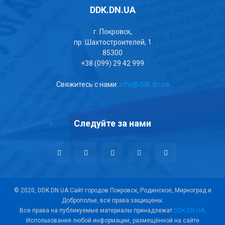
DDK.DN.UA
г. Покровск,
пр. Шахтостроителей, 1
85300
+38 (099) 29 42 999
Свяжитесь с нами:
info@ddk.dn.ua
Следуйте за нами
© 2020, DDK.DN.UA Сайт городов Покровск, Родинское, Мирноград и
Доброполье, все права защищены.
Все права на публикуемые материалы принадлежат
DDK.DN.UA
.
Использования любой информации, размещённой на сайте