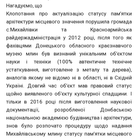
Нагадуємо, що
Клопотання про актуалізацію статусу пам’ятки
архітектури місцевого значення порушила громада
с.Михайлівки та Красноармійська
райдержадміністрація у 2012 році, після того як
фахівцями Донецького обласного краєзнавчого
музею млин був визнаний унікальним об’єктом
науки і техніки (100% автентичне технічне
устаткування, виготовлене з металу та дерева),
аналогів якому не відомо ні в області, ні в Східній
Україні. Довгий час об’єкт мав правовий статус
щойно виявленого об’єкту культурної спадщини. І
тільки в 2016 році після виготовлення наукової
документації, розробленої Донбаською
національною академією будівництва і архітектури,
знов було розпочато процедуру щодо надання
Михайлівському млину статусу пам’ятки місцевого