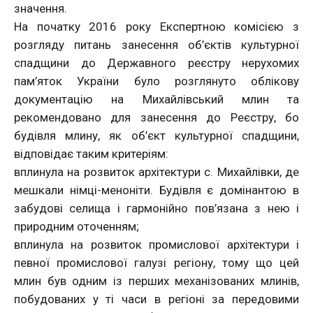
значення.
На початку 2016 року Експертною комісією з
розгляду питань занесення об’єктів культурної
спадщини до Державного реєстру нерухомих
пам’яток України було розглянуто облікову
документацію на Михайлівський млин та
рекомендовано для занесення до Реєстру, бо
будівля млину, як об’єкт культурної спадщини,
відповідає таким критеріям:
вплинула на розвиток архітектури с. Михайлівки, де
мешкали німці-меноніти. Будівля є домінантою в
забудові селища і гармонійно пов’язана з нею і
природним оточенням;
вплинула на розвиток промислової архітектури і
певної промислової галузі регіону, тому що цей
млин був одним із перших механізованих млинів,
побудованих у ті часи в регіоні за передовими