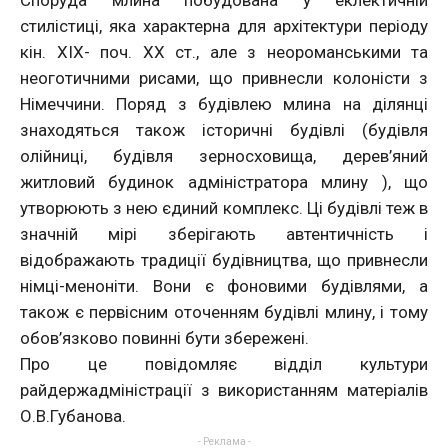
Споруда млина побудована у еклектичній
стилістиці, яка характерна для архітектури періоду
кін. XIX- поч. XX ст., але з неороманськими та
неоготичними рисами, що привнесли колоністи з
Німеччини. Поряд з будівлею млина на ділянці
знаходяться також історичні будівлі (будівля
олійниці, будівля зерносховища, дерев’яний
житловий будинок адміністратора млину ), що
утворюють з нею єдиний комплекс. Ці будівлі теж в
значній мірі зберігають автентичність і
відображають традиції будівництва, що привнесли
німці-меноніти. Вони є фоновими будівлями, а
також є первісним оточенням будівлі млину, і тому
обов’язково повинні бути збережені.
Про це повідомляє відділ культури
райдержадміністрації з використанням матеріалів
О.В.Губанова.
- Реклама -