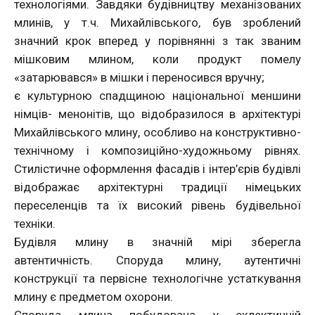
технологіями. Завдяки будівництву механізованих
млинів, у т.ч. Михайлівського, був зроблений
значний крок вперед у порівнянні з так званим
мішковим млином, коли продукт помелу
«затарювався» в мішки і переносився вручну;
є культурною спадщиною національної меншини
німців- менонітів, що відобразилося в архітектурі
Михайлівського млину, особливо на конструктивно-
технічному і композиційно-художньому рівнях.
Стилістичне оформлення фасадів і інтер’єрів будівлі
відображає архітектурні традиції німецьких
переселенців та їх високий рівень будівельної
техніки.
Будівля млину в значній мірі зберегла
автентичність. Споруда млину, аутентичні
конструкції та первісне технологічне устаткування
млину є предметом охорони.