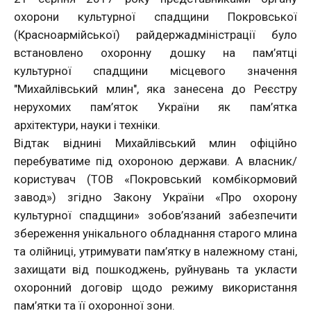
охорони культурної спадщини Покровської
(Красноармійської) райдержадміністрації було
встановлено охоронну дошку на пам’ятці
культурної спадщини місцевого значення
"Михайлівський млин", яка занесена до Реєстру
нерухомих пам’яток України як пам’ятка
архітектури, науки і техніки.
Відтак віднині Михайлівський млин офіційно
перебуватиме під охороною держави. А власник/
користувач (ТОВ «Покровський комбікормовий
завод») згідно Закону України «Про охорону
культурної спадщини» зобов’язаний забезпечити
збереження унікального обладнання старого млина
та олійниці, утримувати пам’ятку в належному стані,
захищати від пошкоджень, руйнувань та укласти
охоронний договір щодо режиму використання
пам’ятки та її охоронної зони.