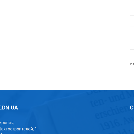
«
.DN.UA
С
окровск,
Шахтостроителей, 1