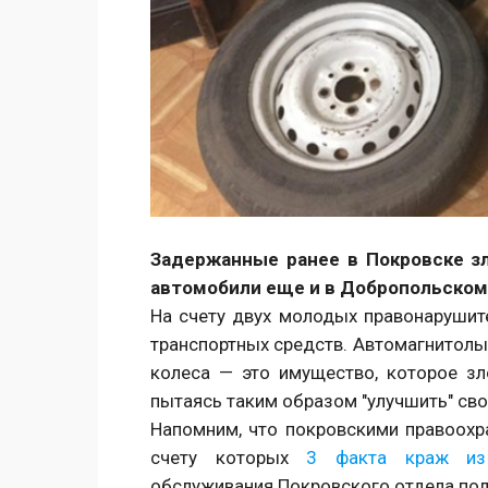
Задержанные ранее в Покровске з
автомобили еще и в Добропольском
На счету двух молодых правонарушит
транспортных средств. Автомагнитолы,
колеса — это имущество, которое з
пытаясь таким образом "улучшить" св
Напомним, что покровскими правоох
счету которых
3 факта краж из
обслуживания Покровского отдела пол