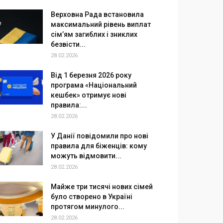
Верховна Рада встановила
максимальний рівень виплат
сім’ям загиблих і зниклих
безвісти...
28.02.2026
Від 1 березня 2026 року
програма «Національний
кешбек» отримує нові
правила:...
28.02.2026
У Данії повідомили про нові
правила для біженців: кому
можуть відмовити...
28.02.2026
Майже три тисячі нових сімей
було створено в Україні
протягом минулого...
28.02.2026