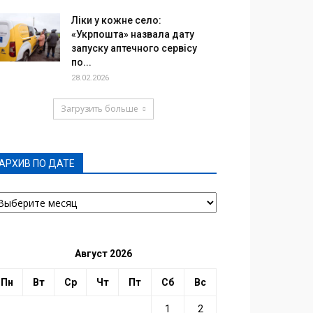
Ліки у кожне село:
«Укрпошта» назвала дату
запуску аптечного сервісу
по...
28.02.2026
Загрузить больше
АРХИВ ПО ДАТЕ
РХИВ
О
АТЕ
Август 2026
Пн
Вт
Ср
Чт
Пт
Сб
Вс
1
2