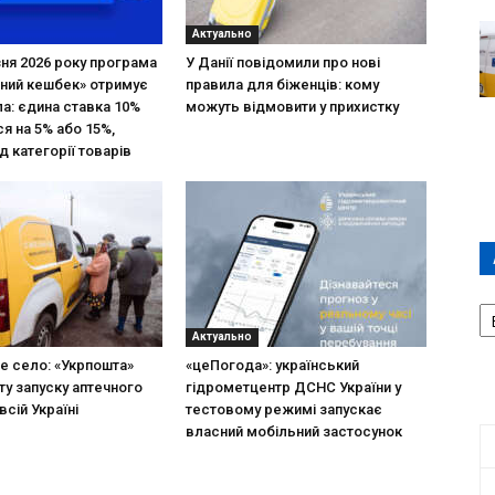
Актуально
зня 2026 року програма
У Данії повідомили про нові
ний кешбек» отримує
правила для біженців: кому
ла: єдина ставка 10%
можуть відмовити у прихистку
я на 5% або 15%,
д категорії товарів
А
П
Актуально
Д
не село: «Укрпошта»
«цеПогода»: український
ту запуску аптечного
гідрометцентр ДСНС України у
всій Україні
тестовому режимі запускає
власний мобільний застосунок