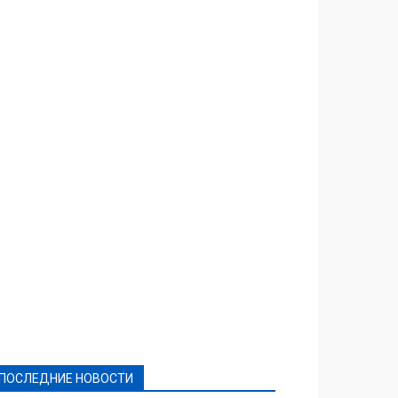
Featured
Актуально
Ваши права
Видеосюжеты
Власть
Выборы - 2021
Выборы-2020
Город
Досуг
Е-декларації
Здоровье
Конкурсы
Криминал и Происшествия
Культура
Новости
Образование
Политическая реклама
Реклама
Слово - народу
Спорт
Твори добро
Фоторепортажи
ПОСЛЕДНИЕ НОВОСТИ
Подробнее