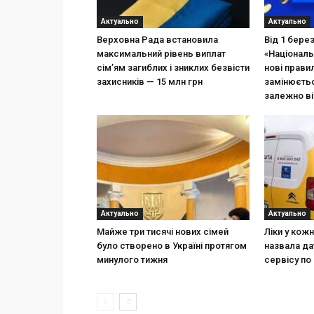
Актуально
Актуально
Верховна Рада встановила
Від 1 бере
максимальний рівень виплат
«Національ
сім’ям загиблих і зниклих безвісти
нові прави
захисників — 15 млн грн
замінюєтьс
залежно ві
Актуально
Актуально
Майже три тисячі нових сімей
Ліки у кож
було створено в Україні протягом
назвала да
минулого тижня
сервісу по 