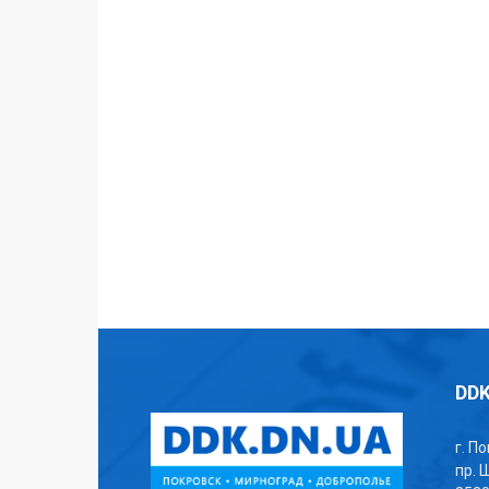
DDK
г. П
пр. 