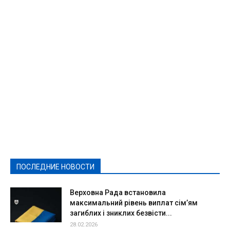
Featured
Актуально
Ваши права
Видеосюжеты
Власть
Выборы - 2021
Выборы-2020
Город
Досуг
Е-декларації
Здоровье
Конкурсы
Криминал и Происшествия
Культура
Новости
Образование
Политическая реклама
Реклама
Слово - народу
Спорт
Твори добро
Фоторепортажи
ПОСЛЕДНИЕ НОВОСТИ
Подробнее
Верховна Рада встановила
максимальний рівень виплат сім’ям
загиблих і зниклих безвісти...
28.02.2026