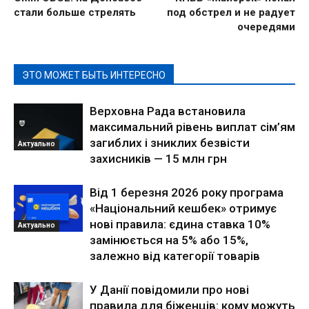
стали больше стрелять
под обстрел и не радует
очередями
ЭТО МОЖЕТ БЫТЬ ИНТЕРЕСНО
Верховна Рада встановила
максимальний рівень виплат сім’ям
загиблих і зниклих безвісти
Актуально
захисників — 15 млн грн
Від 1 березня 2026 року програма
«Національний кешбек» отримує
нові правила: єдина ставка 10%
Актуально
замінюється на 5% або 15%,
залежно від категорії товарів
У Данії повідомили про нові
правила для біженців: кому можуть