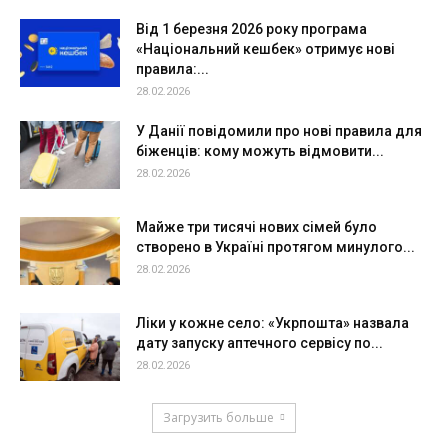
Від 1 березня 2026 року програма
«Національний кешбек» отримує нові
правила:...
28.02.2026
У Данії повідомили про нові правила для
біженців: кому можуть відмовити...
28.02.2026
Майже три тисячі нових сімей було
створено в Україні протягом минулого...
28.02.2026
Ліки у кожне село: «Укрпошта» назвала
дату запуску аптечного сервісу по...
28.02.2026
Загрузить больше