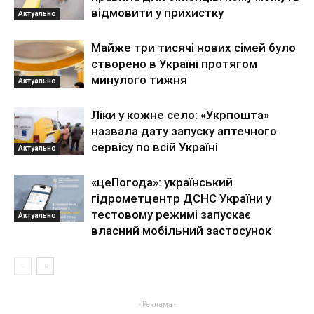
відмовити у прихистку
Актуально
Майже три тисячі нових сімей було
створено в Україні протягом
минулого тижня
Актуально
Ліки у кожне село: «Укрпошта»
назвала дату запуску аптечного
сервісу по всій Україні
Актуально
«цеПогода»: український
гідрометцентр ДСНС України у
тестовому режимі запускає
Актуально
власний мобільний застосунок
- Реклама -