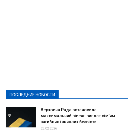
Featured
Актуально
Ваши права
Видеосюжеты
Власть
Выборы - 2021
Выборы-2020
Город
Досуг
Е-декларації
Здоровье
Конкурсы
Криминал и Происшествия
Культура
Новости
Образование
Политическая реклама
Реклама
Слово - народу
Спорт
Твори добро
Фоторепортажи
ПОСЛЕДНИЕ НОВОСТИ
Подробнее
Верховна Рада встановила
максимальний рівень виплат сім’ям
загиблих і зниклих безвісти...
28.02.2026