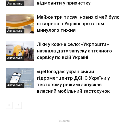
відмовити у прихистку
Актуально
Майже три тисячі нових сімей було
створено в Україні протягом
минулого тижня
Актуально
Ліки у кожне село: «Укрпошта»
назвала дату запуску аптечного
сервісу по всій Україні
Актуально
«цеПогода»: український
гідрометцентр ДСНС України у
тестовому режимі запускає
Актуально
власний мобільний застосунок
- Реклама -