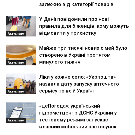
залежно від категорії товарів
У Данії повідомили про нові
правила для біженців: кому можуть
відмовити у прихистку
Актуально
Майже три тисячі нових сімей було
створено в Україні протягом
минулого тижня
Актуально
Ліки у кожне село: «Укрпошта»
назвала дату запуску аптечного
сервісу по всій Україні
Актуально
«цеПогода»: український
гідрометцентр ДСНС України у
тестовому режимі запускає
Актуально
власний мобільний застосунок