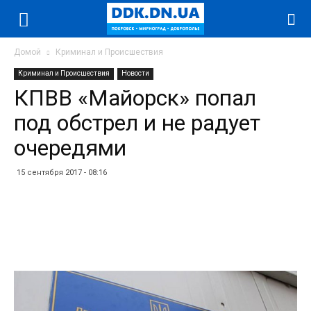
Домой
Криминал и Происшествия
Криминал и Происшествия
Новости
КПВВ «Майорск» попал
под обстрел и не радует
очередями
15 сентября 2017 - 08:16
Facebook
Twitter
Telegram
WhatsApp
Vibe