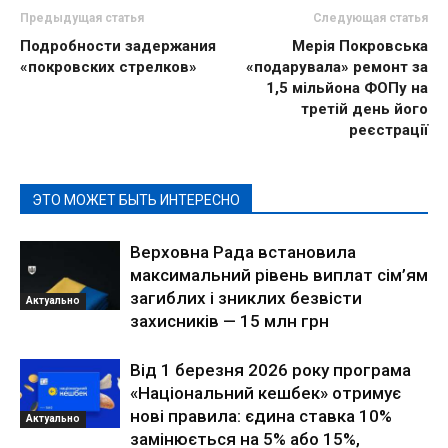
Предыдущая статья
Следующая статья
Подробности задержания
Мерія Покровська
«покровских стрелков»
«подарувала» ремонт за
1,5 мільйона ФОПу на
третій день його
реєстрації
ЭТО МОЖЕТ БЫТЬ ИНТЕРЕСНО
Верховна Рада встановила
максимальний рівень виплат сім’ям
загиблих і зниклих безвісти
Актуально
захисників — 15 млн грн
Від 1 березня 2026 року програма
«Національний кешбек» отримує
нові правила: єдина ставка 10%
Актуально
замінюється на 5% або 15%,