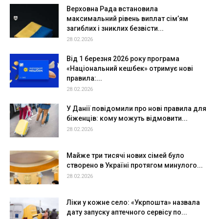
Верховна Рада встановила
максимальний рівень виплат сім’ям
загиблих і зниклих безвісти...
28.02.2026
Від 1 березня 2026 року програма
«Національний кешбек» отримує нові
правила:...
28.02.2026
У Данії повідомили про нові правила для
біженців: кому можуть відмовити...
28.02.2026
Майже три тисячі нових сімей було
створено в Україні протягом минулого...
28.02.2026
Ліки у кожне село: «Укрпошта» назвала
дату запуску аптечного сервісу по...