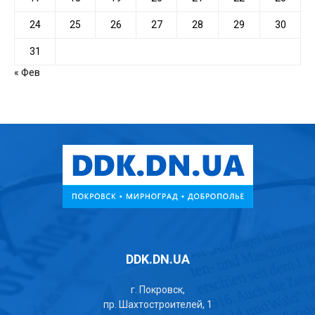
24
25
26
27
28
29
30
31
« Фев
DDK.DN.UA
г. Покровск,
пр. Шахтостроителей, 1