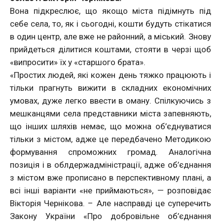
Вона підкреслює, що якощо міста підімнуть під
себе села, то, як і сьогодні, кошти будуть стікатися
в один центр, але вже не районний, а міський. Знову
прийдеться ділитися коштами, стояти в черзі щоб
«випросити» їх у «старшого брата».
«Простих людей, які кожен день тяжко працюють і
тільки прагнуть вижити в складних економічних
умовах, дуже легко ввести в оману. Спілкуючись з
мешканцями села представники міста запевняють,
що інших шляхів немає, що можна об’єднуватися
тільки з містом, адже це передбачено Методикою
формування спроможних громад. Аналогічна
позиція і в облдержадміністрації, адже об’єднання
з містом вже прописано в перспективному плані, а
всі інші варіанти «не приймаються», — розповідає
Вікторія Чернікова. – Але насправді це суперечить
Закону України «Про добровільне об’єднання