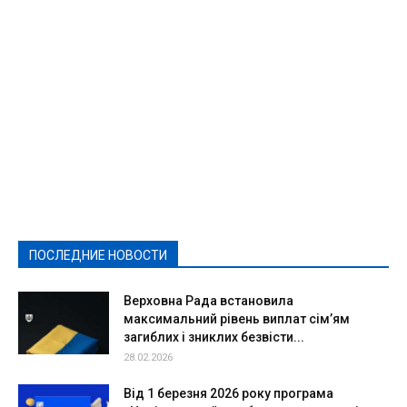
Featured
Актуально
Ваши права
Видеосюжеты
Власть
Выборы - 2021
Выборы-2020
Город
Досуг
Е-декларації
Здоровье
Конкурсы
Криминал и Происшествия
Культура
Новости
Образование
Политическая реклама
Реклама
Слово - народу
Спорт
Твори добро
Фоторепортажи
ПОСЛЕДНИЕ НОВОСТИ
Подробнее
Верховна Рада встановила
максимальний рівень виплат сім’ям
загиблих і зниклих безвісти...
28.02.2026
Від 1 березня 2026 року програма