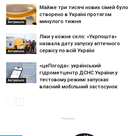
Майже три тисячі нових сімей було
створено в Україні протягом
минулого тижня
Актуально
Ліки у кожне село: «Укрпошта»
назвала дату запуску аптечного
сервісу по всій Україні
Актуально
«цеПогода»: український
гідрометцентр ДСНС України у
тестовому режимі запускає
Актуально
власний мобільний застосунок
- Реклама -