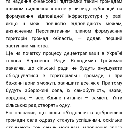
та надання фінансової підтримки таким громадам
шляхом виділення коштів у вигляді субвенцій на
формування відповідної інфраструктури у разі,
якщо її межі повністю відповідають межам,
визначеним Перспективним планом формування
територій громад області», — додав перший
заступник міністра.
Ще на початку процесу децентралізації в Україні
голова Верховної Ради Володимир Гройсман
заявляв, що сільські ради не будуть змушувати
об'єднуватися в територіальні громади, і при
бажанні вони зможуть залишити все, як є. При тому
будуть збережені села, їх самобутність, назви,
кордони, — все. Єдине питання — замість п'яти
сільських рад створять одну.
Він зазначив, що після об'єднання в добровільні
громади села одразу стануть успішними, оскільки
отримають той самий механізм наповнення свого