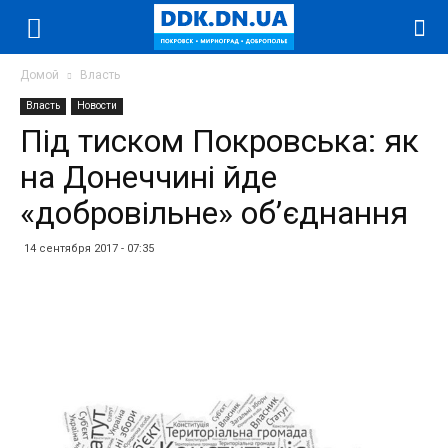
Домой
Власть
Власть
Новости
Під тиском Покровська: як
на Донеччині йде
«добровільне» об’єднання
14 сентября 2017 - 07:35
Facebook
Twitter
Telegram
WhatsApp
Vibe