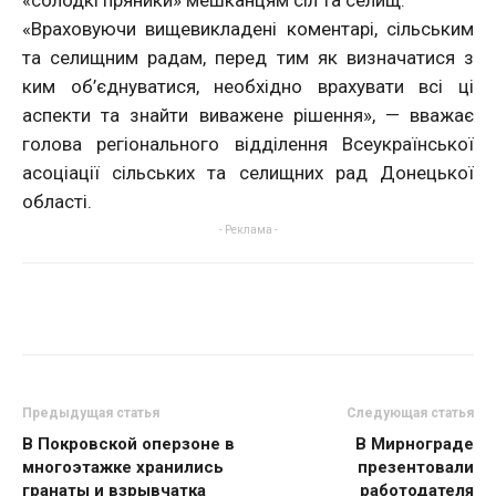
«солодкі пряники» мешканцям сіл та селищ.
«Враховуючи вищевикладені коментарі, сільським
та селищним радам, перед тим як визначатися з
ким об’єднуватися, необхідно врахувати всі ці
аспекти та знайти виважене рішення», — вважає
голова регіонального відділення Всеукраїнської
асоціації сільських та селищних рад Донецької
області.
- Реклама -
Предыдущая статья
Следующая статья
В Покровской оперзоне в
В Мирнограде
многоэтажке хранились
презентовали
гранаты и взрывчатка
работодателя