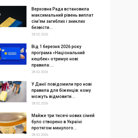
Верховна Рада встановила
максимальний рівень виплат
сім’ям загиблих і зниклих
безвісти...
28.02.2026
Від 1 березня 2026 року
програма «Національний
кешбек» отримує нові
правила:...
28.02.2026
У Данії повідомили про нові
правила для біженців: кому
можуть відмовити...
28.02.2026
Майже три тисячі нових сімей
було створено в Україні
протягом минулого...
28.02.2026