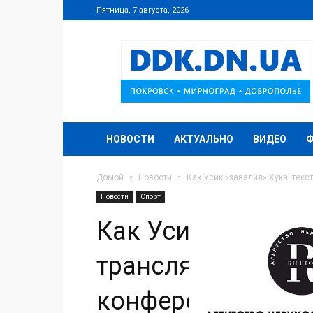
Пятница, 7 августа, 2026
DDK.DN.UA
НОВОСТИ
АКТУАЛЬНО
ВИДЕО
Домой
Новости
Как Усик «завалил» Хука: текс
Новости
Спорт
Как Усик «завалил
трансляция боя, ф
конференция поб