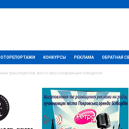
ФОТОРЕПОРТАЖИ
КОНКУРСЫ
РЕКЛАМА
ОБРАТНАЯ С
товая трансляция боя, фото и пресс-конференция победителя
» Хука: текстовая
ото и пресс-
едителя