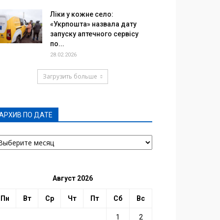
Ліки у кожне село:
«Укрпошта» назвала дату
запуску аптечного сервісу
по...
28.02.2026
Загрузить больше
АРХИВ ПО ДАТЕ
РХИВ
О
АТЕ
Август 2026
Пн
Вт
Ср
Чт
Пт
Сб
Вс
1
2