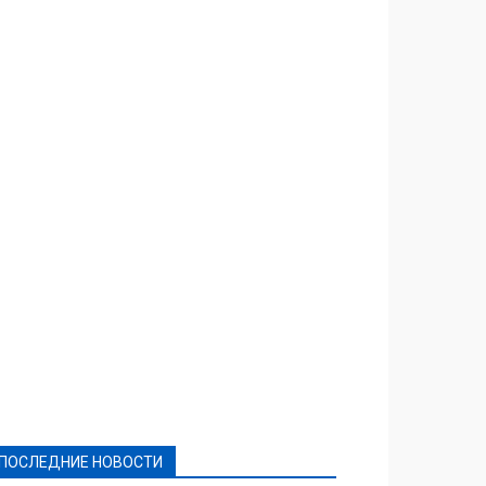
Featured
Актуально
Ваши права
Видеосюжеты
Власть
Выборы - 2021
Выборы-2020
Город
Досуг
Е-декларації
Здоровье
Конкурсы
Криминал и Происшествия
Культура
Новости
Образование
Политическая реклама
Реклама
Слово - народу
Спорт
Твори добро
Фоторепортажи
ПОСЛЕДНИЕ НОВОСТИ
Подробнее