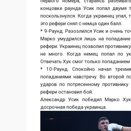
первого номера, стараясь разбива
концовке раунда Усик попал двумя 
поскользнулся. Когда украинец упал, 
это рефери снял с немца один балл.
* 9-Раунд. Разозлился Усик и очень т
Марко умудрился лишь на попадание 
рефери. Украинец позволил противнику
не много. Когда немец попал по ук
Отвечать Хук смог только попаданием 
* 10-Раунд. Спокойно начал трехм
попаданиями навстречу. Во второй п
ударов по потрясенному противнику.
рефери остановил бой.
Александр Усик победил Марко Хук
досрочная победа украинца.