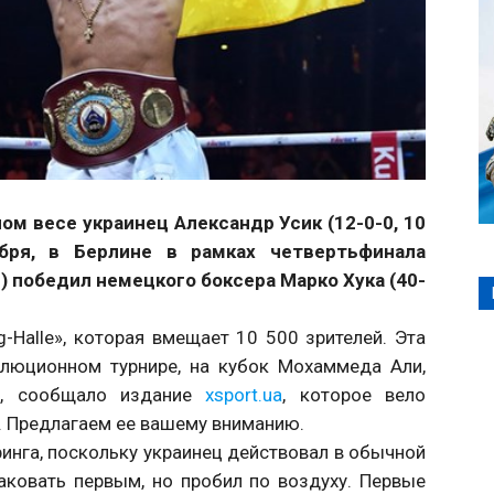
м весе украинец Александр Усик (12-0-0, 10
бря, в Берлине в рамках четвертьфинала
) победил немецкого боксера Марко Хука (40-
-Halle», которая вмещает 10 500 зрителей. Эта
олюционном турнире, на кубок Мохаммеда Али,
ю, сообщало издание
xsport.ua
, которое вело
. Предлагаем ее вашему вниманию.
ринга, поскольку украинец действовал в обычной
аковать первым, но пробил по воздуху. Первые