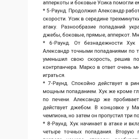
апперкоты и боковые Усика помогли ем
* 5-Раунд. Продолжил Александр рабо
скорости. Усик в середине трехминутк
атаку. Разнообразие попаданий ук
джебы, боковые, прямые, апперкот. Мно
* 6-Раунд. От безнадежности Хук 
Александр точными попаданиями по ту
уменьшил свою скорость, решив по
контрпанчера. Марко в ответ очень м
играться.
* 7-Раунд. Спокойно действует в рин
мощным попаданием. Хук же кроме глу
по печени. Александр же пробивае
действует джебом. В концовке у М
чемпиона, но затем он пропустил три п
* 8-Раунд. Хук начинает в атаке и вк
четыре точных попадания. Вторую 