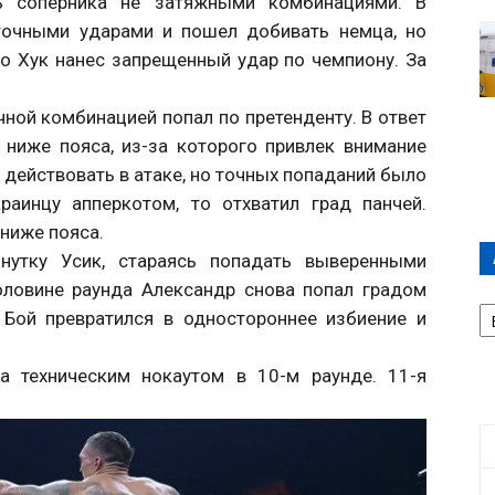
ть соперника не затяжными комбинациями. В
точными ударами и пошел добивать немца, но
то Хук нанес запрещенный удар по чемпиону. За
очной комбинацией попал по претенденту. В ответ
ниже пояса, из-за которого привлек внимание
 действовать в атаке, но точных попаданий было
раинцу апперкотом, то отхватил град панчей.
ниже пояса.
инутку Усик, стараясь попадать выверенными
оловине раунда Александр снова попал градом
А
 Бой превратился в одностороннее избиение и
П
Д
а техническим нокаутом в 10-м раунде. 11-я