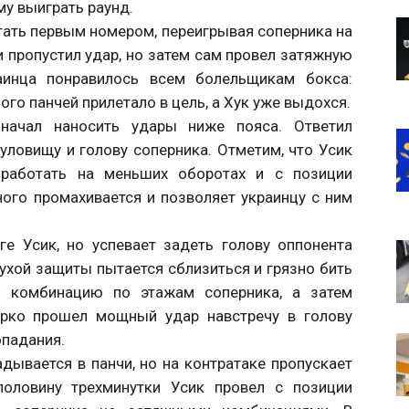
у выиграть раунд.
тать первым номером, переигрывая соперника на
и пропустил удар, но затем сам провел затяжную
раинца понравилось всем болельщикам бокса:
го панчей прилетало в цель, а Хук уже выдохся.
начал наносить удары ниже пояса. Ответил
ловищу и голову соперника. Отметим, что Усик
работать на меньших оборотах и с позиции
ного промахивается и позволяет украинцу с ним
ге Усик, но успевает задеть голову оппонента
хой защиты пытается сблизиться и грязно бить
т комбинацию по этажам соперника, а затем
арко прошел мощный удар навстречу в голову
опадания.
ладывается в панчи, но на контратаке пропускает
половину трехминутки Усик провел с позиции