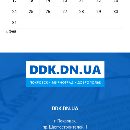
17
18
19
20
21
22
23
24
25
26
27
28
29
30
31
« Фев
DDK.DN.UA
г. Покровск,
пр. Шахтостроителей, 1