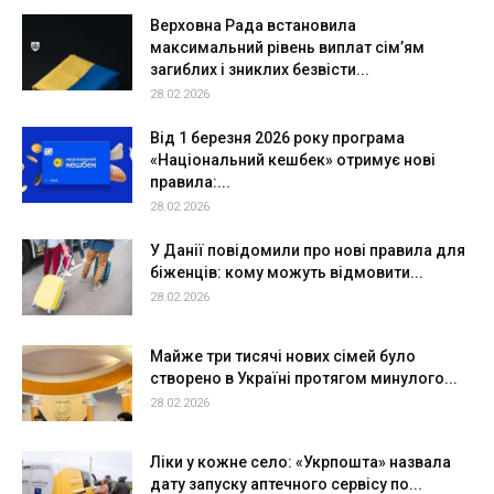
Верховна Рада встановила
максимальний рівень виплат сім’ям
загиблих і зниклих безвісти...
28.02.2026
Від 1 березня 2026 року програма
«Національний кешбек» отримує нові
правила:...
28.02.2026
У Данії повідомили про нові правила для
біженців: кому можуть відмовити...
28.02.2026
Майже три тисячі нових сімей було
створено в Україні протягом минулого...
28.02.2026
Ліки у кожне село: «Укрпошта» назвала
дату запуску аптечного сервісу по...