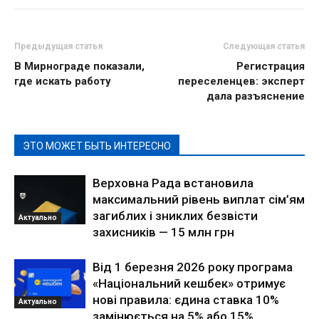
Предыдущая статья
Следующая статья
В Мирнограде показали,
Регистрация
где искать работу
переселенцев: эксперт
дала разъяснение
ЭТО МОЖЕТ БЫТЬ ИНТЕРЕСНО
Верховна Рада встановила
максимальний рівень виплат сім’ям
загиблих і зниклих безвісти
Актуально
захисників — 15 млн грн
Від 1 березня 2026 року програма
«Національний кешбек» отримує
нові правила: єдина ставка 10%
Актуально
замінюється на 5% або 15%,