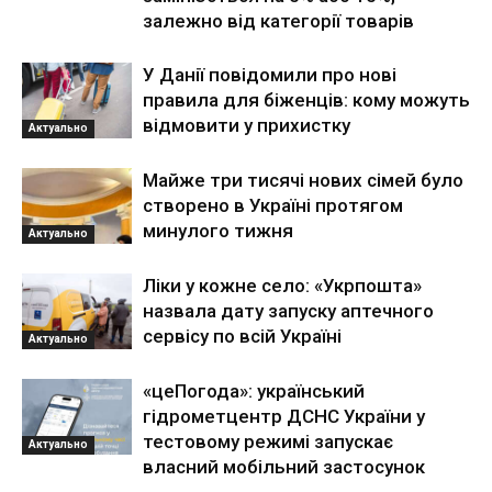
залежно від категорії товарів
У Данії повідомили про нові
правила для біженців: кому можуть
відмовити у прихистку
Актуально
Майже три тисячі нових сімей було
створено в Україні протягом
минулого тижня
Актуально
Ліки у кожне село: «Укрпошта»
назвала дату запуску аптечного
сервісу по всій Україні
Актуально
«цеПогода»: український
гідрометцентр ДСНС України у
тестовому режимі запускає
Актуально
власний мобільний застосунок