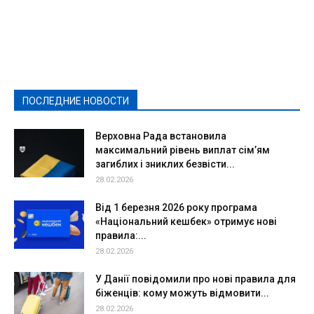
Featured
Актуально
Ваши права
Видеосюжеты
Власть
Выборы - 2021
Выборы-2020
Город
Досуг
Е-декларації
Здоровье
Конкурсы
Криминал и Происшествия
Культура
Новости
Образование
Политическая реклама
Реклама
Слово - народу
Спорт
Твори добро
Фоторепортажи
ПОСЛЕДНИЕ НОВОСТИ
Подробнее
Верховна Рада встановила
максимальний рівень виплат сім’ям
загиблих і зниклих безвісти...
28.02.2026
Від 1 березня 2026 року програма
«Національний кешбек» отримує нові
правила:...
28.02.2026
У Данії повідомили про нові правила для
біженців: кому можуть відмовити...
28.02.2026