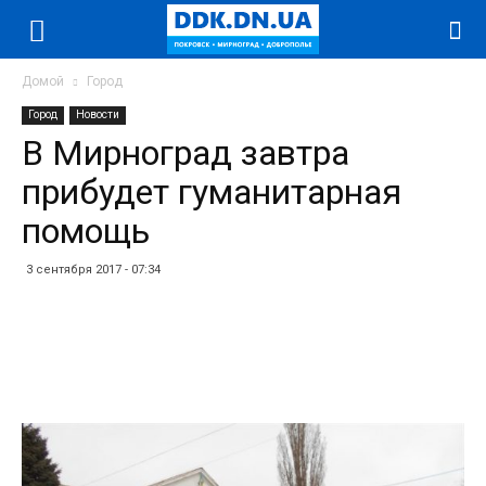
Домой
Город
Город
Новости
В Мирноград завтра
прибудет гуманитарная
помощь
3 сентября 2017 - 07:34
Facebook
Twitter
Telegram
WhatsApp
Vibe