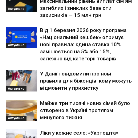
максимальний рівень виплат сім’ям
загиблих і зниклих безвісти
Актуально
захисників — 15 млн грн
Від 1 березня 2026 року програма
«Національний кешбек» отримує
нові правила: єдина ставка 10%
Актуально
замінюється на 5% або 15%,
залежно від категорії товарів
У Данії повідомили про нові
правила для біженців: кому можуть
відмовити у прихистку
Актуально
Майже три тисячі нових сімей було
створено в Україні протягом
минулого тижня
Актуально
Ліки у кожне село: «Укрпошта»