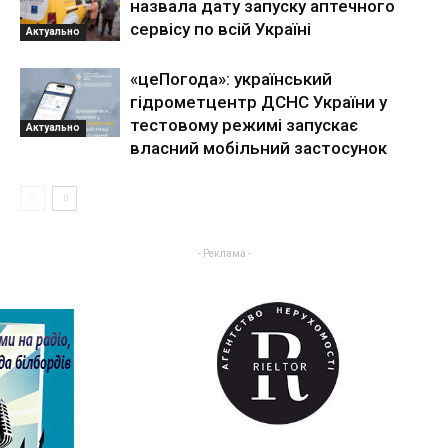
назвала дату запуску аптечного
сервісу по всій Україні
Актуально
«цеПогода»: український
гідрометцентр ДСНС України у
тестовому режимі запускає
Актуально
власний мобільний застосунок
- Реклама -