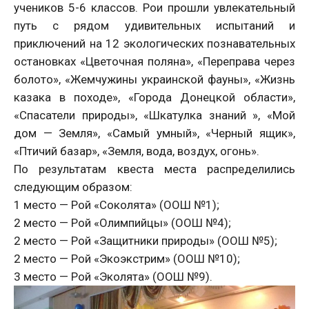
учеников 5-6 классов. Рои прошли увлекательный
путь с рядом удивительных испытаний и
приключений на 12 экологических познавательных
остановках «Цветочная поляна», «Переправа через
болото», «Жемчужины украинской фауны», «Жизнь
казака в походе», «Города Донецкой области»,
«Спасатели природы», «Шкатулка знаний », «Мой
дом — Земля», «Самый умный», «Черный ящик»,
«Птичий базар», «Земля, вода, воздух, огонь».
По результатам квеста места распределились
следующим образом:
1 место — Рой «Соколята» (ООШ №1);
2 место — Рой «Олимпийцы» (ООШ №4);
2 место — Рой «Защитники природы» (ООШ №5);
2 место — Рой «Экоэкстрим» (ООШ №10);
3 место — Рой «Эколята» (ООШ №9).