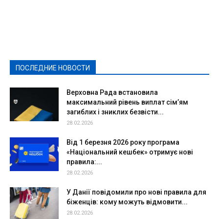
Featured
Актуально
Ваши права
Видеосюжеты
Власть
Выборы - 2021
Выборы-2020
Город
Досуг
Е-декларації
Здоровье
Конкурсы
Криминал и Происшествия
Культура
Новости
Образование
Политическая реклама
Реклама
Слово - народу
Спорт
Твори добро
Фоторепортажи
ПОСЛЕДНИЕ НОВОСТИ
Подробнее
Верховна Рада встановила
максимальний рівень виплат сім’ям
загиблих і зниклих безвісти...
28.02.2026
Від 1 березня 2026 року програма
«Національний кешбек» отримує нові
правила:...
28.02.2026
У Данії повідомили про нові правила для
біженців: кому можуть відмовити...
28.02.2026