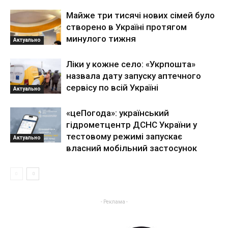
Майже три тисячі нових сімей було
створено в Україні протягом
минулого тижня
Актуально
Ліки у кожне село: «Укрпошта»
назвала дату запуску аптечного
сервісу по всій Україні
Актуально
«цеПогода»: український
гідрометцентр ДСНС України у
тестовому режимі запускає
Актуально
власний мобільний застосунок
- Реклама -