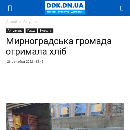
Домой
Актуально
Актуально
Город
Новости
Мирноградська громада
отримала хліб
26 декабря 2022 - 13:46
Facebook
Twitter
Telegram
WhatsApp
Vibe