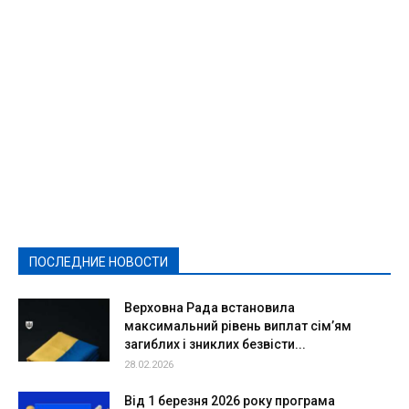
Featured
Актуально
Ваши права
Видеосюжеты
Власть
Выборы - 2021
Выборы-2020
Город
Досуг
Е-декларації
Здоровье
Конкурсы
Криминал и Происшествия
Культура
Новости
Образование
Политическая реклама
Реклама
Слово - народу
Спорт
Твори добро
Фоторепортажи
ПОСЛЕДНИЕ НОВОСТИ
Подробнее
Верховна Рада встановила
максимальний рівень виплат сім’ям
загиблих і зниклих безвісти...
28.02.2026
Від 1 березня 2026 року програма