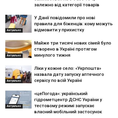
залежно від категорії товарів
У Данії повідомили про нові
правила для біженців: кому можуть
відмовити у прихистку
Актуально
Майже три тисячі нових сімей було
створено в Україні протягом
минулого тижня
Актуально
Ліки у кожне село: «Укрпошта»
назвала дату запуску аптечного
сервісу по всій Україні
Актуально
«цеПогода»: український
гідрометцентр ДСНС України у
тестовому режимі запускає
Актуально
власний мобільний застосунок