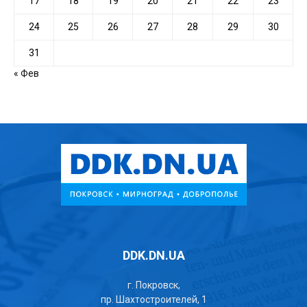
17
18
19
20
21
22
23
24
25
26
27
28
29
30
31
« Фев
DDK.DN.UA
г. Покровск,
пр. Шахтостроителей, 1