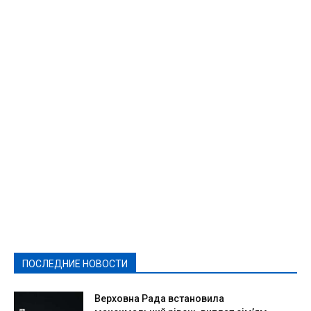
Featured
Актуально
Ваши права
Видеосюжеты
Власть
Выборы - 2021
Выборы-2020
Город
Досуг
Е-декларації
Здоровье
Конкурсы
Криминал и Происшествия
Культура
Новости
Образование
Политическая реклама
Реклама
Слово - народу
Спорт
Твори добро
Фоторепортажи
ПОСЛЕДНИЕ НОВОСТИ
Подробнее
Верховна Рада встановила