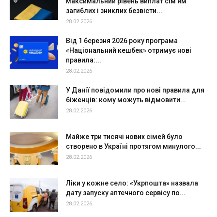
максимальний рівень виплат сім’ям
загиблих і зниклих безвісти...
28.02.2026
Від 1 березня 2026 року програма
«Національний кешбек» отримує нові
правила:...
28.02.2026
У Данії повідомили про нові правила для
біженців: кому можуть відмовити...
28.02.2026
Майже три тисячі нових сімей було
створено в Україні протягом минулого...
28.02.2026
Ліки у кожне село: «Укрпошта» назвала
дату запуску аптечного сервісу по...
28.02.2026