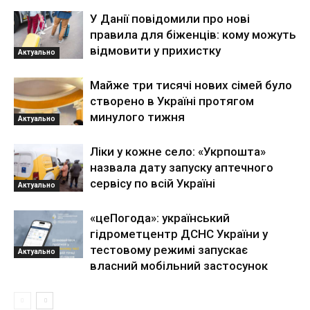
У Данії повідомили про нові
правила для біженців: кому можуть
відмовити у прихистку
Актуально
Майже три тисячі нових сімей було
створено в Україні протягом
минулого тижня
Актуально
Ліки у кожне село: «Укрпошта»
назвала дату запуску аптечного
сервісу по всій Україні
Актуально
«цеПогода»: український
гідрометцентр ДСНС України у
тестовому режимі запускає
Актуально
власний мобільний застосунок