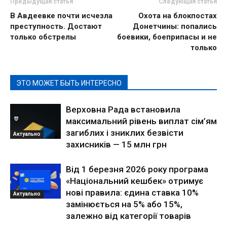
Предыдущая статья
Следующая статья
В Авдеевке почти исчезла
Охота на блокпостах
преступность. Достают
Донетчины: попались
только обстрелы
боевики, боеприпасы и не
только
ЭТО МОЖЕТ БЫТЬ ИНТЕРЕСНО
Верховна Рада встановила
максимальний рівень виплат сім’ям
загиблих і зниклих безвісти
Актуально
захисників — 15 млн грн
Від 1 березня 2026 року програма
«Національний кешбек» отримує
нові правила: єдина ставка 10%
Актуально
замінюється на 5% або 15%,
залежно від категорії товарів