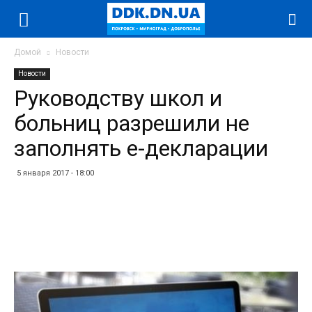
Домой
Новости
Новости
Руководству школ и
больниц разрешили не
заполнять е-декларации
5 января 2017 - 18:00
Facebook
Twitter
Telegram
WhatsApp
Vibe