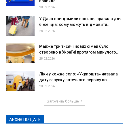
правила:...
28.02.2026
У Данії повідомили про нові правила для
біженців: кому можуть відмовити...
28.02.2026
Майже три тисячі нових сімей було
створено в Україні протягом минулого...
28.02.2026
Ліки у кожне село: «Укрпошта» назвала
дату запуску аптечного сервісу по...
28.02.2026
Загрузить больше
АРХИВ ПО ДАТЕ