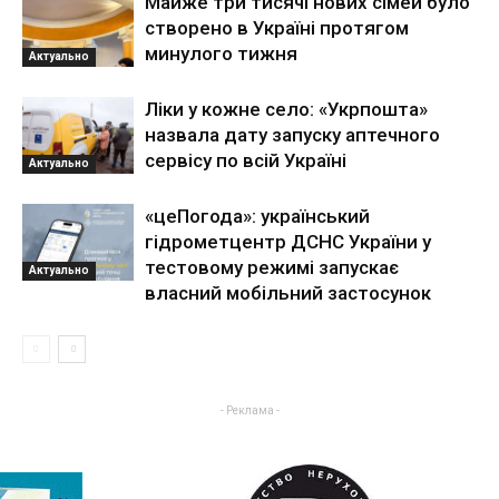
Майже три тисячі нових сімей було
створено в Україні протягом
минулого тижня
Актуально
Ліки у кожне село: «Укрпошта»
назвала дату запуску аптечного
сервісу по всій Україні
Актуально
«цеПогода»: український
гідрометцентр ДСНС України у
тестовому режимі запускає
Актуально
власний мобільний застосунок
- Реклама -