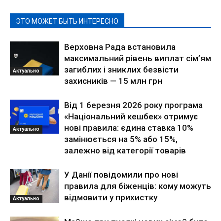
ЭТО МОЖЕТ БЫТЬ ИНТЕРЕСНО
Верховна Рада встановила
максимальний рівень виплат сім’ям
загиблих і зниклих безвісти
Актуально
захисників — 15 млн грн
Від 1 березня 2026 року програма
«Національний кешбек» отримує
нові правила: єдина ставка 10%
Актуально
замінюється на 5% або 15%,
залежно від категорії товарів
У Данії повідомили про нові
правила для біженців: кому можуть
відмовити у прихистку
Актуально