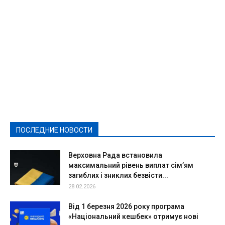
Featured
Актуально
Ваши права
Видеосюжеты
Власть
Выборы - 2021
Выборы-2020
Город
Досуг
Е-декларації
Здоровье
Конкурсы
Криминал и Происшествия
Культура
Новости
Образование
Политическая реклама
Реклама
Слово - народу
Спорт
Твори добро
Фоторепортажи
ПОСЛЕДНИЕ НОВОСТИ
Подробнее
Верховна Рада встановила
максимальний рівень виплат сім’ям
загиблих і зниклих безвісти...
28.02.2026
Від 1 березня 2026 року програма
«Національний кешбек» отримує нові