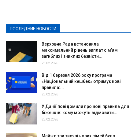
Выборы-2020
Город
Досуг
Е-декларації
Здоровье
Конкурсы
Криминал и Происшествия
Культура
Новости
Образование
Политическая реклама
Реклама
Слово - народу
Спорт
Твори добро
Фоторепортажи
ПОСЛЕДНИЕ НОВОСТИ
Подробнее
Верховна Рада встановила
максимальний рівень виплат сім’ям
загиблих і зниклих безвісти...
28.02.2026
Від 1 березня 2026 року програма
«Національний кешбек» отримує нові
правила:...
28.02.2026
У Данії повідомили про нові правила для
біженців: кому можуть відмовити...
28.02.2026
Майже три тисячі нових сімей було