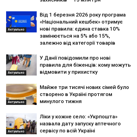
Від 1 березня 2026 року програма
«Національний кешбек» отримує
нові правила: єдина ставка 10%
Актуально
замінюється на 5% або 15%,
залежно від категорії товарів
У Данії повідомили про нові
правила для біженців: кому можуть
відмовити у прихистку
Актуально
Майже три тисячі нових сімей було
створено в Україні протягом
минулого тижня
Актуально
Ліки у кожне село: «Укрпошта»
назвала дату запуску аптечного
сервісу по всій Україні
Актуально