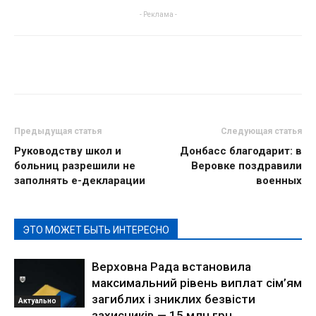
- Реклама -
Предыдущая статья
Следующая статья
Руководству школ и
Донбасс благодарит: в
больниц разрешили не
Веровке поздравили
заполнять е-декларации
военных
ЭТО МОЖЕТ БЫТЬ ИНТЕРЕСНО
Верховна Рада встановила
максимальний рівень виплат сім’ям
загиблих і зниклих безвісти
Актуально
захисників — 15 млн грн