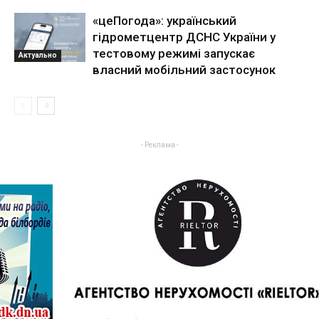
«цеПогода»: український
гідрометцентр ДСНС України у
тестовому режимі запускає
Актуально
власний мобільний застосунок
- Реклама -