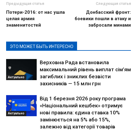
Предыдущая статья
Следующая статья
Потери-2016: от нас ушла
Донбасский фронт:
целая армия
боевики пошли в атаку и
знаменитостей
забросали минами
ЭТО МОЖЕТ БЫТЬ ИНТЕРЕСНО
Верховна Рада встановила
максимальний рівень виплат сім’ям
загиблих і зниклих безвісти
Актуально
захисників — 15 млн грн
Від 1 березня 2026 року програма
«Національний кешбек» отримує
нові правила: єдина ставка 10%
Актуально
замінюється на 5% або 15%,
залежно від категорії товарів