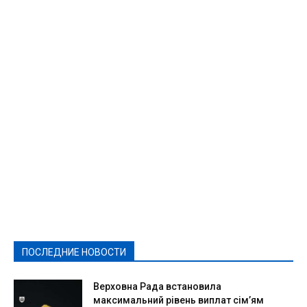
Featured
Актуально
Ваши права
Видеосюжеты
Власть
Выборы - 2021
Выборы-2020
Город
Досуг
Е-декларації
Здоровье
Конкурсы
Криминал и Происшествия
Культура
Новости
Образование
Политическая реклама
Реклама
Слово - народу
Спорт
Твори добро
Фоторепортажи
ПОСЛЕДНИЕ НОВОСТИ
Подробнее
Верховна Рада встановила
максимальний рівень виплат сім’ям