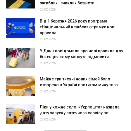
загиблих і зниклих безвісти...
28.02.2026
Від 1 березня 2026 року програма
«Національний кешбек» отримує нові
правила:...
28.02.2026
У Данії повідомили про нові правила для
біженців: кому можуть відмовити...
28.02.2026
Майже три тисячі нових сімей було
створено в Україні протягом минулого...
28.02.2026
Ліки у кожне село: «Укрпошта» назвала
дату запуску аптечного сервісу по...
28.02.2026