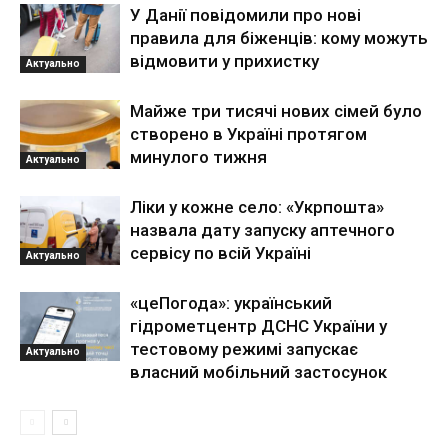
У Данії повідомили про нові
правила для біженців: кому можуть
відмовити у прихистку
Актуально
Майже три тисячі нових сімей було
створено в Україні протягом
минулого тижня
Актуально
Ліки у кожне село: «Укрпошта»
назвала дату запуску аптечного
сервісу по всій Україні
Актуально
«цеПогода»: український
гідрометцентр ДСНС України у
тестовому режимі запускає
Актуально
власний мобільний застосунок