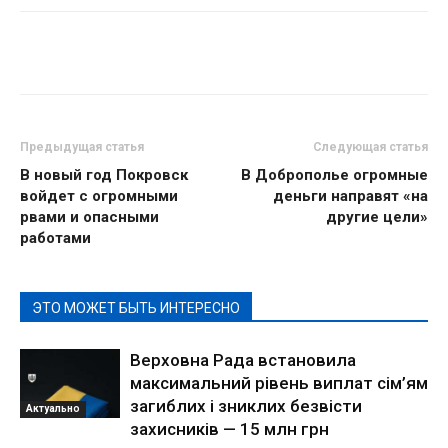
Предыдущая статья
Следующая статья
В новый год Покровск
В Доброполье огромные
войдет с огромными
деньги направят «на
рвами и опасными
другие цели»
работами
ЭТО МОЖЕТ БЫТЬ ИНТЕРЕСНО
Верховна Рада встановила
максимальний рівень виплат сім’ям
загиблих і зниклих безвісти
Актуально
захисників — 15 млн грн