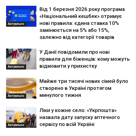
Від 1 березня 2026 року програма
«Національний кешбек» отримує
нові правила: єдина ставка 10%
Актуально
замінюється на 5% або 15%,
залежно від категорії товарів
У Данії повідомили про нові
правила для біженців: кому можуть
відмовити у прихистку
Актуально
Майже три тисячі нових сімей було
створено в Україні протягом
минулого тижня
Актуально
Ліки у кожне село: «Укрпошта»
назвала дату запуску аптечного
сервісу по всій Україні
Актуально