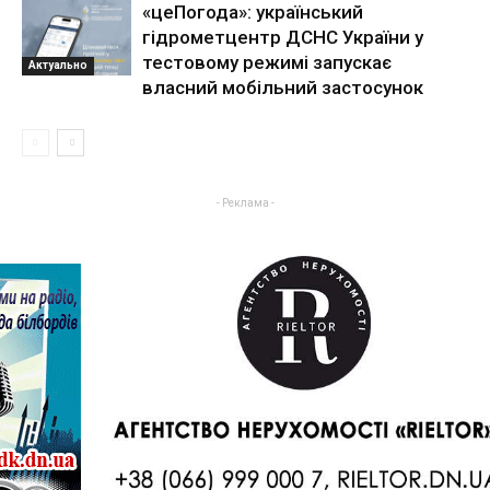
«цеПогода»: український
гідрометцентр ДСНС України у
тестовому режимі запускає
Актуально
власний мобільний застосунок
- Реклама -