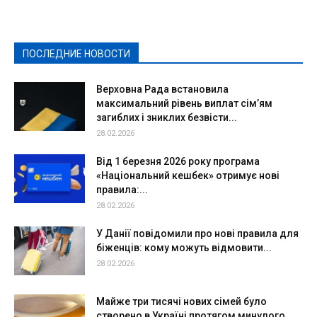
Здоровье
Конкурсы
Криминал и Происшествия
Культура
Новости
Образование
Политическая реклама
Реклама
Слово - народу
Спорт
Твори добро
Фоторепортажи
ПОСЛЕДНИЕ НОВОСТИ
Подробнее
Верховна Рада встановила
максимальний рівень виплат сім’ям
загиблих і зниклих безвісти...
28.02.2026
Від 1 березня 2026 року програма
«Національний кешбек» отримує нові
правила:...
28.02.2026
У Данії повідомили про нові правила для
біженців: кому можуть відмовити...
28.02.2026
Майже три тисячі нових сімей було
створено в Україні протягом минулого...