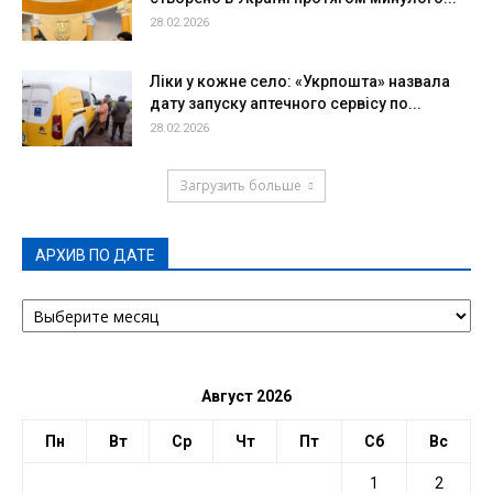
28.02.2026
Ліки у кожне село: «Укрпошта» назвала
дату запуску аптечного сервісу по...
28.02.2026
Загрузить больше
АРХИВ ПО ДАТЕ
АРХИВ
ПО
ДАТЕ
Август 2026
Пн
Вт
Ср
Чт
Пт
Сб
Вс
1
2