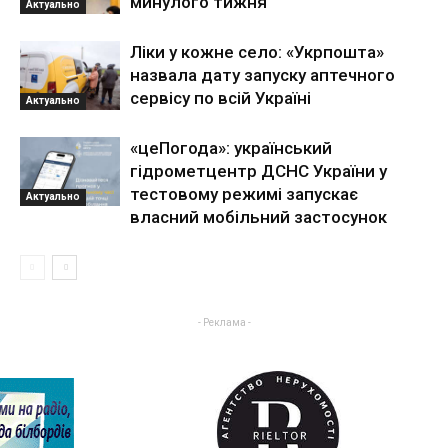
минулого тижня
Актуально
Ліки у кожне село: «Укрпошта»
назвала дату запуску аптечного
сервісу по всій Україні
Актуально
«цеПогода»: український
гідрометцентр ДСНС України у
тестовому режимі запускає
Актуально
власний мобільний застосунок
- Реклама -