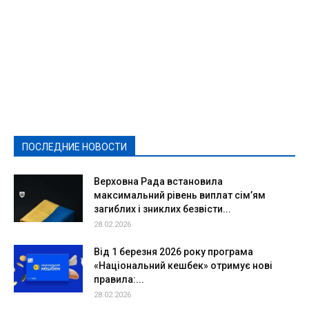
Featured
Актуально
Ваши права
Видеосюжеты
Власть
Выборы - 2021
Выборы-2020
Город
Досуг
Е-декларації
Здоровье
Конкурсы
Криминал и Происшествия
Культура
Новости
Образование
Политическая реклама
Реклама
Слово - народу
Спорт
Твори добро
Фоторепортажи
ПОСЛЕДНИЕ НОВОСТИ
Подробнее
Верховна Рада встановила
максимальний рівень виплат сім’ям
загиблих і зниклих безвісти...
28.02.2026
Від 1 березня 2026 року програма
«Національний кешбек» отримує нові
правила:...
28.02.2026