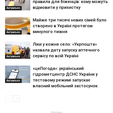
правила для біженців: кому можуть
відмовити у прихистку
Актуально
Майже три тисячі нових сімей було
створено в Україні протягом
минулого тижня
Актуально
Ліки у кожне село: «Укрпошта»
назвала дату запуску аптечного
сервісу по всій Україні
Актуально
«цеПогода»: український
гідрометцентр ДСНС України у
тестовому режимі запускає
Актуально
власний мобільний застосунок
- Реклама -