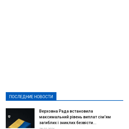
Featured
Актуально
Ваши права
Видеосюжеты
Власть
Выборы - 2021
Выборы-2020
Город
Досуг
Е-декларації
Здоровье
Конкурсы
Криминал и Происшествия
Культура
Новости
Образование
Политическая реклама
Реклама
Слово - народу
Спорт
Твори добро
Фоторепортажи
ПОСЛЕДНИЕ НОВОСТИ
Подробнее
Верховна Рада встановила
максимальний рівень виплат сім’ям
загиблих і зниклих безвісти...