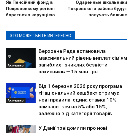
Як Пенсійний фонд в
Одаренные школьники
Покровському регіоні
Покровского района будут
бореться з корупцією
получать больше
ЭТО МОЖЕТ БЫТЬ ИНТЕРЕСНО
Верховна Рада встановила
максимальний рівень виплат сім’ям
загиблих і зниклих безвісти
Актуально
захисників — 15 млн грн
Від 1 березня 2026 року програма
«Національний кешбек» отримує
нові правила: єдина ставка 10%
Актуально
замінюється на 5% або 15%,
залежно від категорії товарів
У Данії повідомили про нові