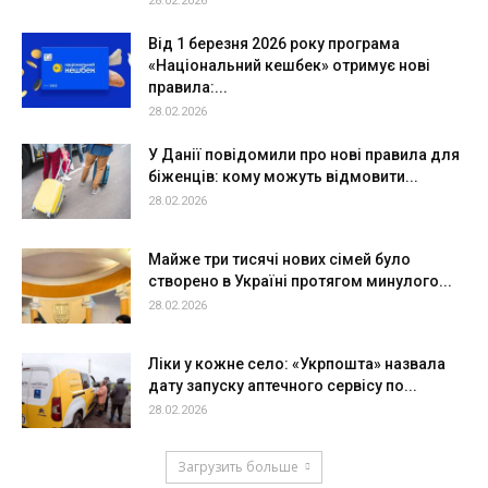
28.02.2026
Від 1 березня 2026 року програма
«Національний кешбек» отримує нові
правила:...
28.02.2026
У Данії повідомили про нові правила для
біженців: кому можуть відмовити...
28.02.2026
Майже три тисячі нових сімей було
створено в Україні протягом минулого...
28.02.2026
Ліки у кожне село: «Укрпошта» назвала
дату запуску аптечного сервісу по...
28.02.2026
Загрузить больше