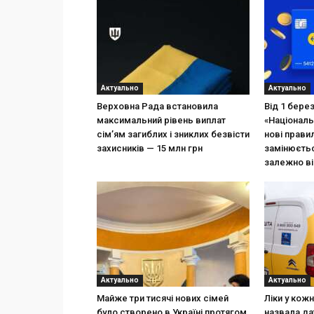
Актуально
Актуально
Верховна Рада встановила
Від 1 бере
максимальний рівень виплат
«Національ
сім’ям загиблих і зниклих безвісти
нові прави
захисників — 15 млн грн
замінюєтьс
залежно ві
Актуально
Актуально
Майже три тисячі нових сімей
Ліки у кож
було створено в Україні протягом
назвала да