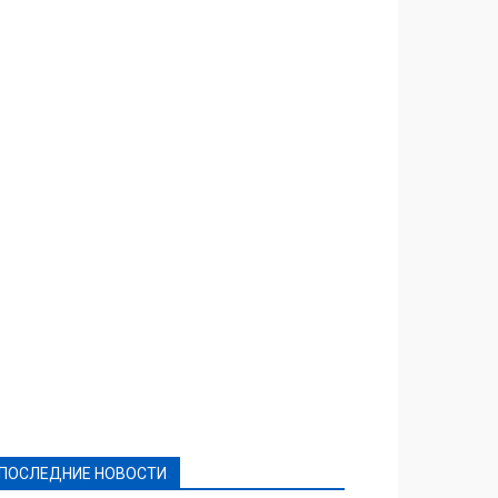
Featured
Актуально
Ваши права
Видеосюжеты
Власть
Выборы - 2021
Выборы-2020
Город
Досуг
Е-декларації
Здоровье
Конкурсы
Криминал и Происшествия
Культура
Новости
Образование
Политическая реклама
Реклама
Слово - народу
Спорт
Твори добро
Фоторепортажи
ПОСЛЕДНИЕ НОВОСТИ
Подробнее