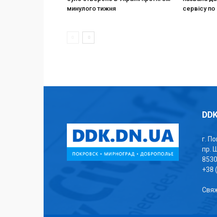
минулого тижня
сервісу по 
DDK
г. П
пр. 
853
+38 
Свяж