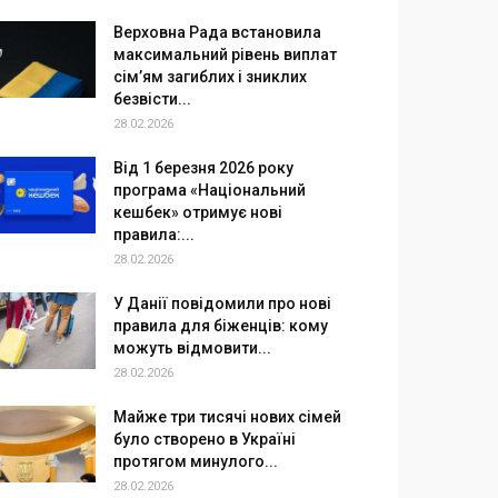
Верховна Рада встановила
максимальний рівень виплат
сім’ям загиблих і зниклих
безвісти...
28.02.2026
Від 1 березня 2026 року
програма «Національний
кешбек» отримує нові
правила:...
28.02.2026
У Данії повідомили про нові
правила для біженців: кому
можуть відмовити...
28.02.2026
Майже три тисячі нових сімей
було створено в Україні
протягом минулого...
28.02.2026