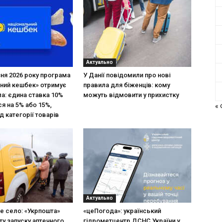
Актуально
зня 2026 року програма
У Данії повідомили про нові
ний кешбек» отримує
правила для біженців: кому
ла: єдина ставка 10%
можуть відмовити у прихистку
я на 5% або 15%,
«
д категорії товарів
Актуально
не село: «Укрпошта»
«цеПогода»: український
ту запуску аптечного
гідрометцентр ДСНС України у