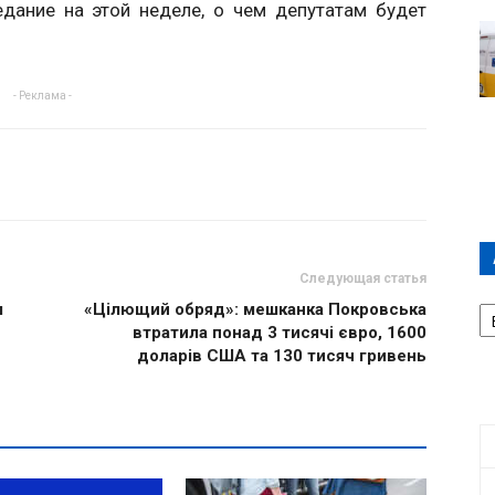
дание на этой неделе, о чем депутатам будет
- Реклама -
Следующая статья
А
м
«Цілющий обряд»: мешканка Покровська
П
втратила понад 3 тисячі євро, 1600
Д
доларів США та 130 тисяч гривень