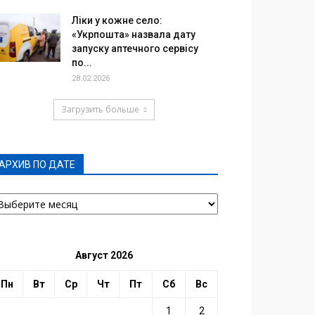
Ліки у кожне село:
«Укрпошта» назвала дату
запуску аптечного сервісу
по...
28.02.2026
Загрузить больше
АРХИВ ПО ДАТЕ
РХИВ
О
АТЕ
Август 2026
Пн
Вт
Ср
Чт
Пт
Сб
Вс
1
2