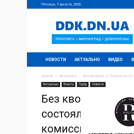
Пятница, 7 августа, 2026
DDK.DN.UA
НОВОСТИ
АКТУАЛЬНО
ВИДЕО
Домой
Актуально
Без кворума: в Покровске н
Актуально
Власть
Город
Новости
Без кворума: в П
состоялось засе
комиссии