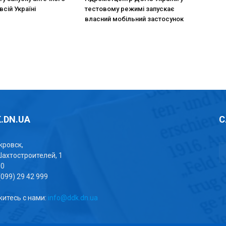
всій Україні
тестовому режимі запускає
власний мобільний застосунок
.DN.UA
С
окровск,
Шахтостроителей, 1
00
(099) 29 42 999
итесь с нами:
info@ddk.dn.ua