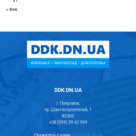
31
« Фев
DDK.DN.UA
г. Покровск,
пр. Шахтостроителей, 1
85300
+38 (099) 29 42 999
Свяжитесь с нами:
info@ddk.dn.ua