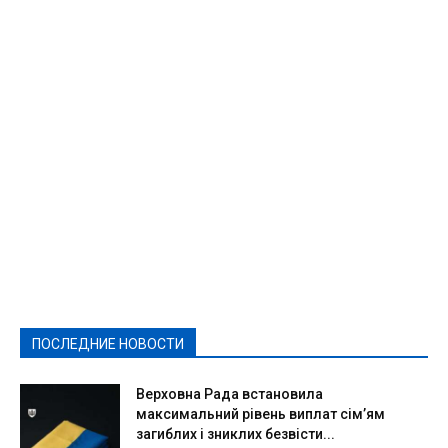
Featured
Актуально
Ваши права
Видеосюжеты
Власть
Выборы - 2021
Выборы-2020
Город
Досуг
Е-декларації
Здоровье
Конкурсы
Криминал и Происшествия
Культура
Новости
Образование
Политическая реклама
Реклама
Слово - народу
Спорт
Твори добро
Фоторепортажи
ПОСЛЕДНИЕ НОВОСТИ
Подробнее
Верховна Рада встановила
максимальний рівень виплат сім’ям
загиблих і зниклих безвісти...