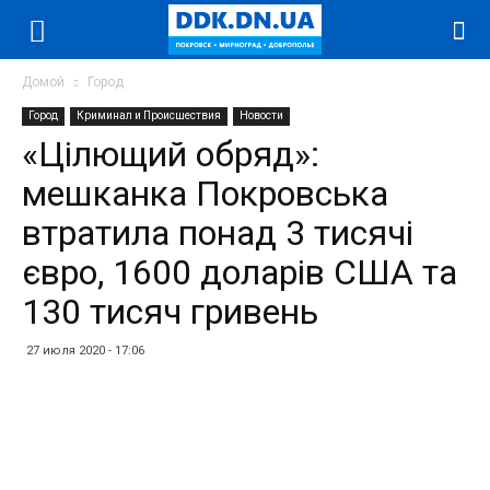
Домой
Город
Город
Криминал и Происшествия
Новости
«Цілющий обряд»:
мешканка Покровська
втратила понад 3 тисячі
євро, 1600 доларів США та
130 тисяч гривень
27 июля 2020 - 17:06
Facebook
Twitter
Telegram
WhatsApp
Vibe