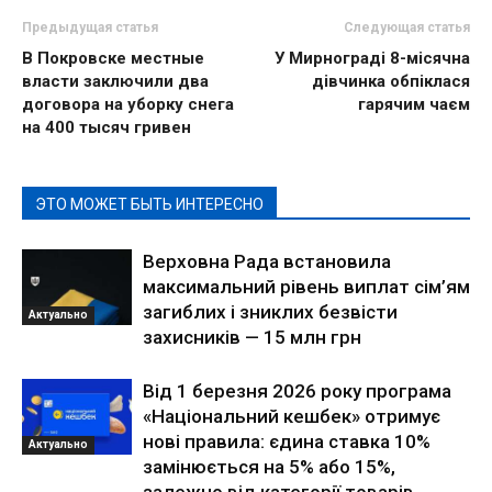
Предыдущая статья
Следующая статья
В Покровске местные
У Мирнограді 8-місячна
власти заключили два
дівчинка обпіклася
договора на уборку снега
гарячим чаєм
на 400 тысяч гривен
ЭТО МОЖЕТ БЫТЬ ИНТЕРЕСНО
Верховна Рада встановила
максимальний рівень виплат сім’ям
загиблих і зниклих безвісти
Актуально
захисників — 15 млн грн
Від 1 березня 2026 року програма
«Національний кешбек» отримує
нові правила: єдина ставка 10%
Актуально
замінюється на 5% або 15%,