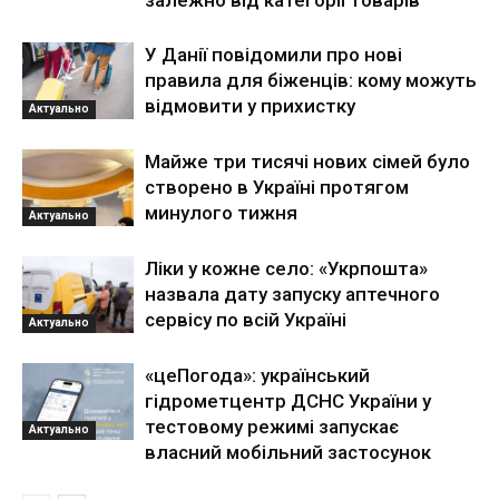
залежно від категорії товарів
У Данії повідомили про нові
правила для біженців: кому можуть
відмовити у прихистку
Актуально
Майже три тисячі нових сімей було
створено в Україні протягом
минулого тижня
Актуально
Ліки у кожне село: «Укрпошта»
назвала дату запуску аптечного
сервісу по всій Україні
Актуально
«цеПогода»: український
гідрометцентр ДСНС України у
тестовому режимі запускає
Актуально
власний мобільний застосунок