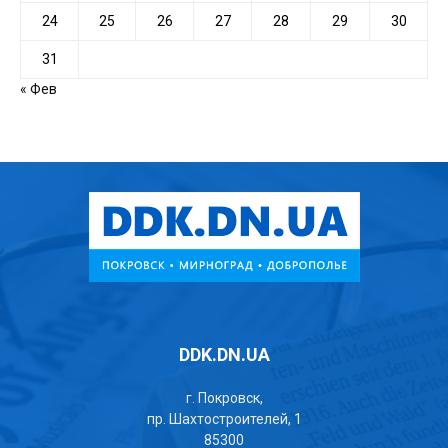
24
25
26
27
28
29
30
31
« Фев
DDK.DN.UA
г. Покровск,
пр. Шахтостроителей, 1
85300