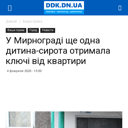
Домой
Ваши права
Ваши права
Город
Новости
У Мирнограді ще одна
дитина-сирота отримала
ключі від квартири
4 февраля 2020 - 13:00
Facebook
Twitter
Telegram
WhatsApp
Vibe