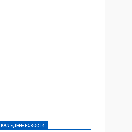
Featured
Актуально
Ваши права
Видеосюжеты
Власть
Выборы - 2021
Выборы-2020
Город
Досуг
Е-декларації
Здоровье
Конкурсы
Криминал и Происшествия
Культура
Новости
Образование
Политическая реклама
Реклама
Слово - народу
Спорт
Твори добро
Фоторепортажи
ПОСЛЕДНИЕ НОВОСТИ
Подробнее