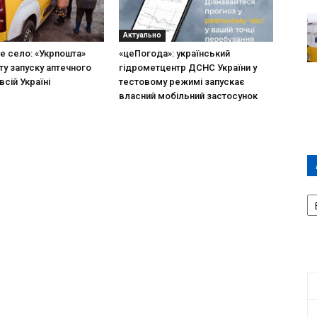
Актуально
не село: «Укрпошта»
«цеПогода»: український
ту запуску аптечного
гідрометцентр ДСНС України у
всій Україні
тестовому режимі запускає
власний мобільний застосунок
А
П
Д