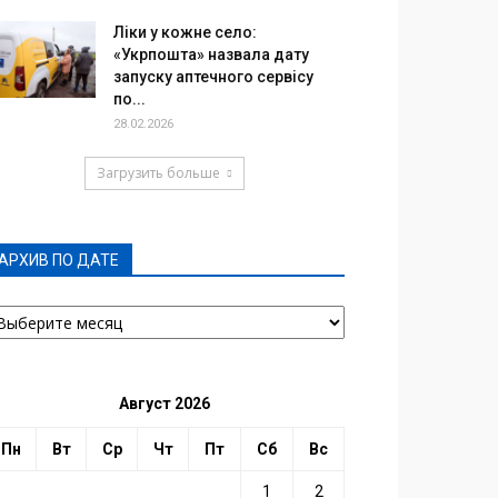
Ліки у кожне село:
«Укрпошта» назвала дату
запуску аптечного сервісу
по...
28.02.2026
Загрузить больше
АРХИВ ПО ДАТЕ
РХИВ
О
АТЕ
Август 2026
Пн
Вт
Ср
Чт
Пт
Сб
Вс
1
2