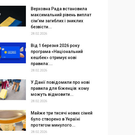
Верховна Рада встановила
максимальний рівень виплат
сім’ям загиблих і зниклих
безвісти...
28.02.2026
Від 1 березня 2026 року
програма «Національний
кешбек» отримує нові
правила:...
28.02.2026
У Данії повідомили про нові
правила для біженців: кому
можуть відмовити...
28.02.2026
Майже три тисячі нових сімей
було створено в Україні
протягом минулого...
28.02.2026