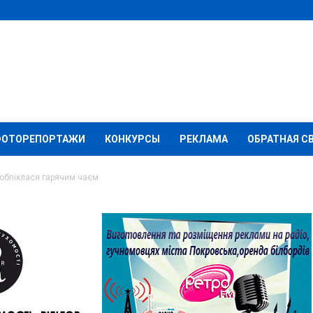
ФОТОРЕПОРТАЖИ
КОНКУРСЫ
РЕКЛАМА
ОБРАТНАЯ С
 обпіклася гарячим чаєм
ісячна дівчинка
м чаєм