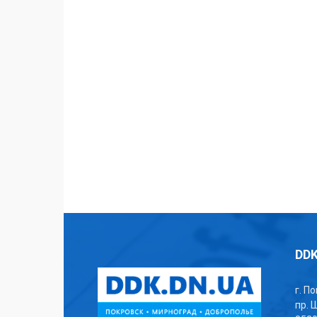
DDK
г. П
пр. 