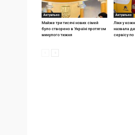
Актуально
Актуально
Майже три тисячі нових сімей
Ліки у кож
було створено в Україні протягом
назвала да
минулого тижня
сервісу по 