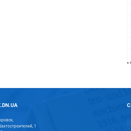
«
.DN.UA
С
окровск,
Шахтостроителей, 1