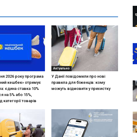
Актуально
зня 2026 року програма
У Данії повідомили про нові
ний кешбек» отримує
правила для біженців: кому
ла: єдина ставка 10%
можуть відмовити у прихистку
я на 5% або 15%,
д категорії товарів