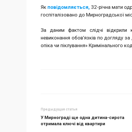
Як
повідомляється,
32-річна мати од
госпіталізовано до Мирноградської місь
За даним фактом слідчі відкрили 
невиконання обов’язків по догляду за
опіка чи піклування» Кримінального код
Поделиться
Предыдущая статья
У Мирнограді ще одна дитина-сирота
отримала ключі від квартири