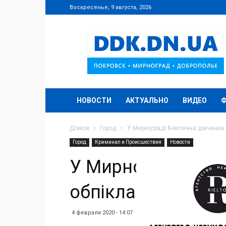
Воскресенье, 9 августа, 2026
DDK.DN.UA
НОВОСТИ
АКТУАЛЬНО
ВИДЕО
Домой
Город
У Мирнограді 8-місячна дівчинка
Город
Криминал и Происшествия
Новости
У Мирнограді 8-м
обпіклася гарячи
4 февраля 2020 - 14:07